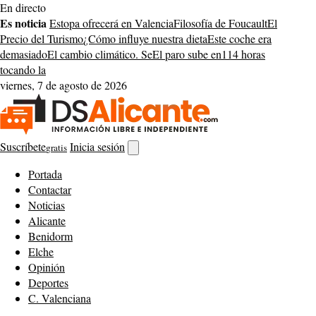
Saltar
En directo
al
Es noticia
Estopa ofrecerá en Valencia
Filosofía de Foucault
El
contenido
Precio del Turismo
¿Cómo influye nuestra dieta
Este coche era
demasiado
El cambio climático. Se
El paro sube en
114 horas
tocando la
viernes, 7 de agosto de 2026
Suscríbete
Inicia sesión
gratis
Abrir
buscador
Portada
Contactar
Noticias
Alicante
Benidorm
Elche
Opinión
Deportes
C. Valenciana