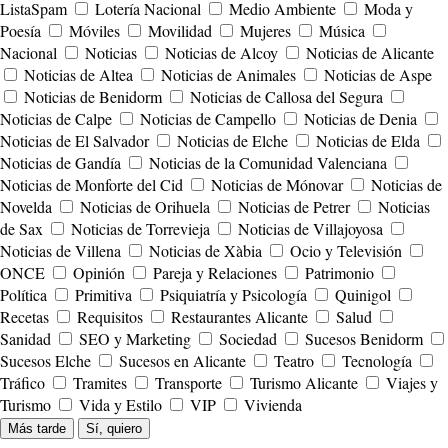
ListaSpam
Lotería Nacional
Medio Ambiente
Moda y
Poesía
Móviles
Movilidad
Mujeres
Música
Nacional
Noticias
Noticias de Alcoy
Noticias de Alicante
Noticias de Altea
Noticias de Animales
Noticias de Aspe
Noticias de Benidorm
Noticias de Callosa del Segura
Noticias de Calpe
Noticias de Campello
Noticias de Denia
Noticias de El Salvador
Noticias de Elche
Noticias de Elda
Noticias de Gandía
Noticias de la Comunidad Valenciana
Noticias de Monforte del Cid
Noticias de Mónovar
Noticias de
Novelda
Noticias de Orihuela
Noticias de Petrer
Noticias
de Sax
Noticias de Torrevieja
Noticias de Villajoyosa
Noticias de Villena
Noticias de Xàbia
Ocio y Televisión
ONCE
Opinión
Pareja y Relaciones
Patrimonio
Política
Primitiva
Psiquiatría y Psicología
Quinigol
Recetas
Requisitos
Restaurantes Alicante
Salud
Sanidad
SEO y Marketing
Sociedad
Sucesos Benidorm
Sucesos Elche
Sucesos en Alicante
Teatro
Tecnología
Tráfico
Tramites
Transporte
Turismo Alicante
Viajes y
Turismo
Vida y Estilo
VIP
Vivienda
Más tarde
Sí, quiero