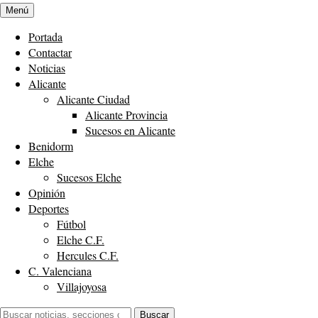
Menú
Portada
Contactar
Noticias
Alicante
Alicante Ciudad
Alicante Provincia
Sucesos en Alicante
Benidorm
Elche
Sucesos Elche
Opinión
Deportes
Fútbol
Elche C.F.
Hercules C.F.
C. Valenciana
Villajoyosa
Buscar:
Buscar