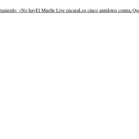
zquierdo: «No hay
El Muelle Live encara
Los cinco antídotos contra
¿Qué