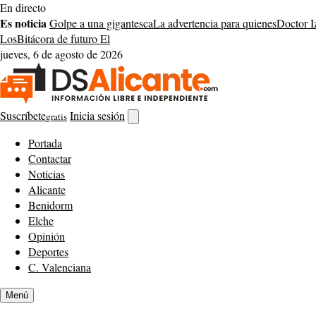
Saltar
En directo
al
Es noticia
Golpe a una gigantesca
La advertencia para quienes
Doctor I
contenido
Los
Bitácora de futuro El
jueves, 6 de agosto de 2026
Suscríbete
Inicia sesión
gratis
Abrir
buscador
Portada
Contactar
Noticias
Alicante
Benidorm
Elche
Opinión
Deportes
C. Valenciana
Menú