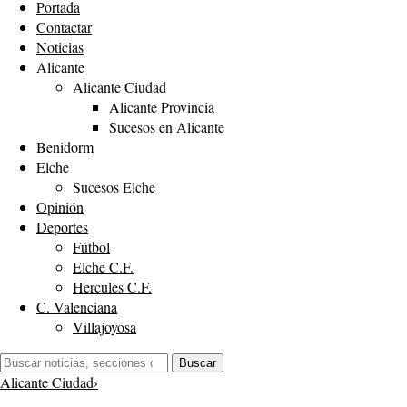
Portada
Contactar
Noticias
Alicante
Alicante Ciudad
Alicante Provincia
Sucesos en Alicante
Benidorm
Elche
Sucesos Elche
Opinión
Deportes
Fútbol
Elche C.F.
Hercules C.F.
C. Valenciana
Villajoyosa
Buscar:
Buscar
Alicante Ciudad
›