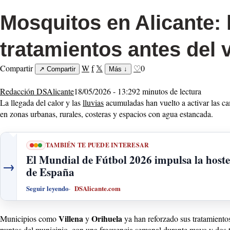
Mosquitos en Alicante: 
tratamientos antes del 
Compartir
W
f
𝕏
♡
0
↗
Compartir
Más
↓
Redacción DSAlicante
18/05/2026 - 13:29
2 minutos de lectura
La llegada del calor y las
lluvias
acumuladas han vuelto a activar las c
en zonas urbanas, rurales, costeras y espacios con agua estancada.
TAMBIÉN TE PUEDE INTERESAR
El Mundial de Fútbol 2026 impulsa la hostele
→
de España
Seguir leyendo
DSAlicante.com
Villena
Orihuela
Municipios como
y
ya han reforzado sus tratamientos
puntos del municipio, con una frecuencia semanal durante mayo y dos tr