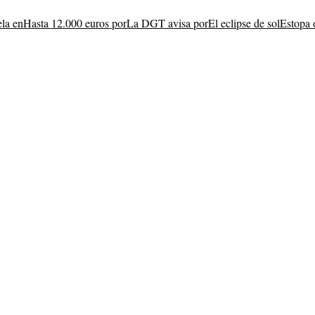
ela en
Hasta 12.000 euros por
La DGT avisa por
El eclipse de sol
Estopa 