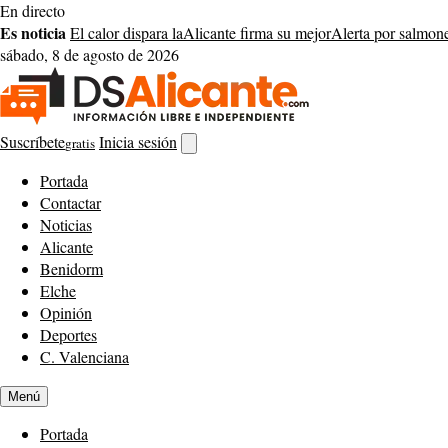
Saltar
En directo
al
Es noticia
El calor dispara la
Alicante firma su mejor
Alerta por salmon
contenido
sábado, 8 de agosto de 2026
Suscríbete
Inicia sesión
gratis
Abrir
buscador
Portada
Contactar
Noticias
Alicante
Benidorm
Elche
Opinión
Deportes
C. Valenciana
Menú
Portada