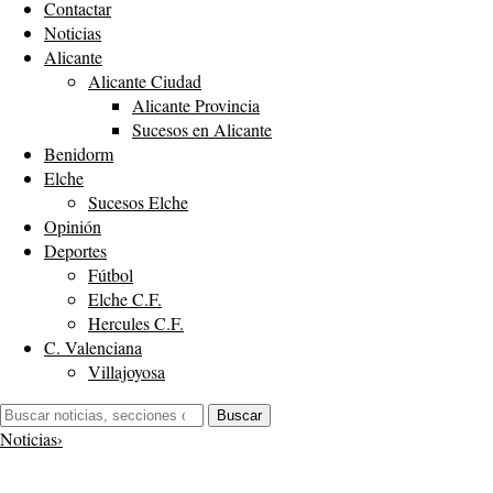
Contactar
Noticias
Alicante
Alicante Ciudad
Alicante Provincia
Sucesos en Alicante
Benidorm
Elche
Sucesos Elche
Opinión
Deportes
Fútbol
Elche C.F.
Hercules C.F.
C. Valenciana
Villajoyosa
Buscar:
Buscar
Noticias
›