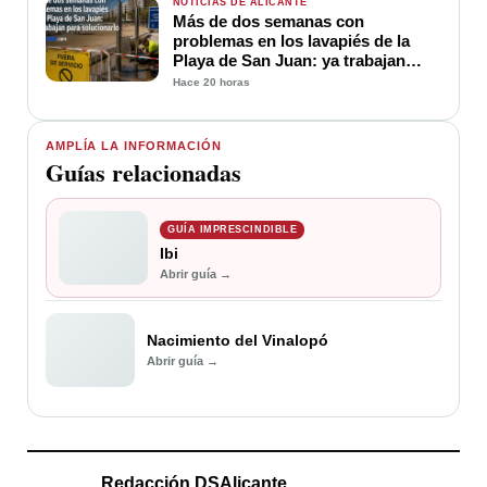
NOTICIAS DE ALICANTE
Más de dos semanas con
problemas en los lavapiés de la
Playa de San Juan: ya trabajan
para soluciona
Hace 20 horas
AMPLÍA LA INFORMACIÓN
Guías relacionadas
GUÍA IMPRESCINDIBLE
Ibi
Abrir guía →
Nacimiento del Vinalopó
Abrir guía →
Redacción DSAlicante