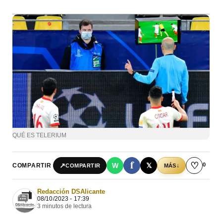
QUÉ ES TELERIUM
f
♡
0
↗
W
𝕏
COMPARTIR
↓
COMPARTIR
MÁS
Redacción DSAlicante
08/10/2023 - 17:39
3 minutos de lectura