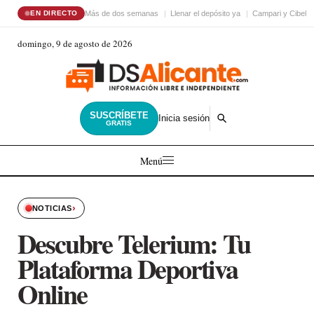
Más de dos semanas
Llenar el depósito ya
Campari y Cibele
EN DIRECTO
domingo, 9 de agosto de 2026
SUSCRÍBETE
Inicia sesión
GRATIS
Menú
›
NOTICIAS
Descubre Telerium: Tu
Plataforma Deportiva
Online