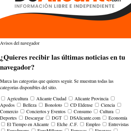
Avisos del navegador
¿Quieres recibir las últimas noticias en tu
navegador?
Marca las categorías que quieres seguir. Se muestran todas las
categorías disponibles del sitio.
Agricultura
Alicante Ciudad
Alicante Provincia
Apodos
Belleza
Bonoloto
CD Eldense
Ciencia
Comercio
Conciertos y Eventos
Consumo
Cultura
Deportes
Descargar
DGT
DSAlicante.com
Economía
El Tiempo en Alicante
Elche .C.F.
Empleo
Entrevistas
Eurodreams
EuroMillones
Famosos
Finanzas