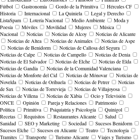
Fútbol
Gastronomía
Gordo de la Primitiva
Hércules CF
Historia
Internacional
La Quiniela
Legal y Derecho
ListaSpam
Lotería Nacional
Medio Ambiente
Moda y
Poesía
Móviles
Movilidad
Mujeres
Música
Nacional
Noticias
Noticias de Alcoy
Noticias de Alicante
Noticias de Altea
Noticias de Animales
Noticias de Aspe
Noticias de Benidorm
Noticias de Callosa del Segura
Noticias de Calpe
Noticias de Campello
Noticias de Denia
Noticias de El Salvador
Noticias de Elche
Noticias de Elda
Noticias de Gandía
Noticias de la Comunidad Valenciana
Noticias de Monforte del Cid
Noticias de Mónovar
Noticias de
Novelda
Noticias de Orihuela
Noticias de Petrer
Noticias
de Sax
Noticias de Torrevieja
Noticias de Villajoyosa
Noticias de Villena
Noticias de Xàbia
Ocio y Televisión
ONCE
Opinión
Pareja y Relaciones
Patrimonio
Política
Primitiva
Psiquiatría y Psicología
Quinigol
Recetas
Requisitos
Restaurantes Alicante
Salud
Sanidad
SEO y Marketing
Sociedad
Sucesos Benidorm
Sucesos Elche
Sucesos en Alicante
Teatro
Tecnología
Tramites
Transporte
Turismo Alicante
Viajes y Turismo