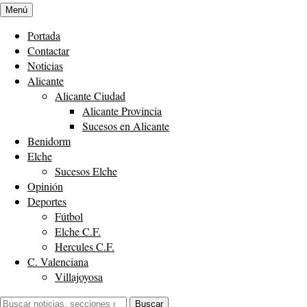
Menú
Portada
Contactar
Noticias
Alicante
Alicante Ciudad
Alicante Provincia
Sucesos en Alicante
Benidorm
Elche
Sucesos Elche
Opinión
Deportes
Fútbol
Elche C.F.
Hercules C.F.
C. Valenciana
Villajoyosa
Buscar:
Buscar