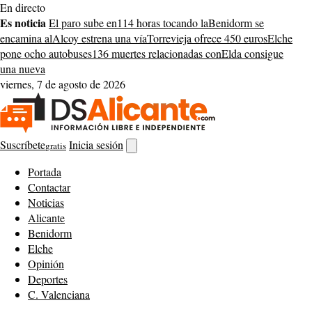
Saltar
En directo
al
Es noticia
El paro sube en
114 horas tocando la
Benidorm se
contenido
encamina al
Alcoy estrena una vía
Torrevieja ofrece 450 euros
Elche
pone ocho autobuses
136 muertes relacionadas con
Elda consigue
una nueva
viernes, 7 de agosto de 2026
Suscríbete
Inicia sesión
gratis
Abrir
buscador
Portada
Contactar
Noticias
Alicante
Benidorm
Elche
Opinión
Deportes
C. Valenciana