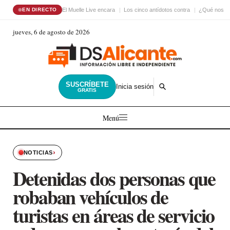
El Muelle Live encara
Los cinco antídotos contra
¿Qué nos ha
EN DIRECTO
jueves, 6 de agosto de 2026
SUSCRÍBETE
Inicia sesión
GRATIS
Menú
›
NOTICIAS
Detenidas dos personas que
robaban vehículos de
turistas en áreas de servicio