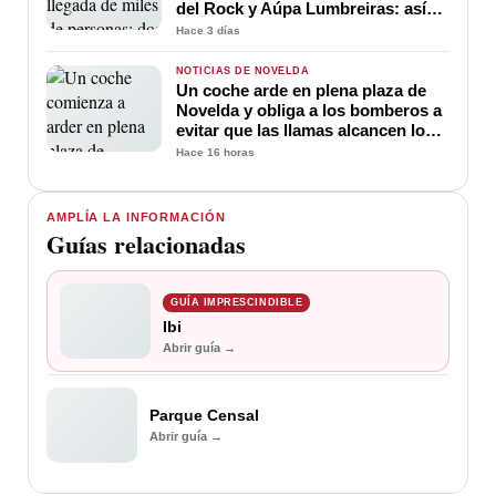
del Rock y Aúpa Lumbreiras: así
será el dispositivo especial
Hace 3 días
NOTICIAS DE NOVELDA
Un coche arde en plena plaza de
Novelda y obliga a los bomberos a
evitar que las llamas alcancen los
edificios
Hace 16 horas
AMPLÍA LA INFORMACIÓN
Guías relacionadas
GUÍA IMPRESCINDIBLE
Ibi
Abrir guía →
Parque Censal
Abrir guía →