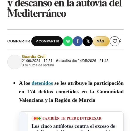
y descanso en la autovía del
Mediterráneo
f
♡
0
↗
W
𝕏
COMPARTIR
↓
COMPARTIR
MÁS
Guardia Civil
21/06/2024 - 12:31 ·
Actualizado:
14/05/2026 - 21:43
3 minutos de lectura
A los
detenidos
se les atribuye la participación
en 174 delitos cometidos en la Comunidad
Valenciana y la Región de Murcia
TAMBIÉN TE PUEDE INTERESAR
Los cinco antídotos contra el exceso de