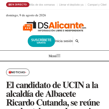
Más de dos semanas
Llenar el depósito ya
Campari y Cibele
EN DIRECTO
domingo, 9 de agosto de 2026
SUSCRÍBETE
Inicia sesión
GRATIS
Menú
›
NOTICIAS
El candidato de UCIN a la
alcaldía de Albacete
Ricardo Cutanda, se reúne