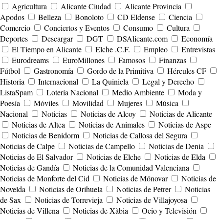
Agricultura
Alicante Ciudad
Alicante Provincia
Apodos
Belleza
Bonoloto
CD Eldense
Ciencia
Comercio
Conciertos y Eventos
Consumo
Cultura
Deportes
Descargar
DGT
DSAlicante.com
Economía
El Tiempo en Alicante
Elche .C.F.
Empleo
Entrevistas
Eurodreams
EuroMillones
Famosos
Finanzas
Fútbol
Gastronomía
Gordo de la Primitiva
Hércules CF
Historia
Internacional
La Quiniela
Legal y Derecho
ListaSpam
Lotería Nacional
Medio Ambiente
Moda y
Poesía
Móviles
Movilidad
Mujeres
Música
Nacional
Noticias
Noticias de Alcoy
Noticias de Alicante
Noticias de Altea
Noticias de Animales
Noticias de Aspe
Noticias de Benidorm
Noticias de Callosa del Segura
Noticias de Calpe
Noticias de Campello
Noticias de Denia
Noticias de El Salvador
Noticias de Elche
Noticias de Elda
Noticias de Gandía
Noticias de la Comunidad Valenciana
Noticias de Monforte del Cid
Noticias de Mónovar
Noticias de
Novelda
Noticias de Orihuela
Noticias de Petrer
Noticias
de Sax
Noticias de Torrevieja
Noticias de Villajoyosa
Noticias de Villena
Noticias de Xàbia
Ocio y Televisión