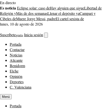
Saltar
En directo
al
Es noticia
Eclipse solar: caso de
Hay alguien que sigue
Libertad de
contenido
Religión y
Más de dos semanas
Llenar el depósito ya
Campari y
Cibeles de
Muere Jorge Messi, padre
El cartel sexista de
lunes, 10 de agosto de 2026
Suscríbete
Inicia sesión
gratis
Abrir
buscador
Portada
Contactar
Noticias
Alicante
Benidorm
Elche
Opinión
Deportes
C. Valenciana
Menú
Portada