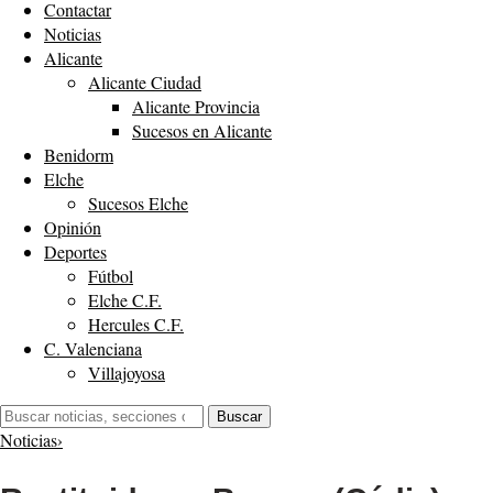
Contactar
Noticias
Alicante
Alicante Ciudad
Alicante Provincia
Sucesos en Alicante
Benidorm
Elche
Sucesos Elche
Opinión
Deportes
Fútbol
Elche C.F.
Hercules C.F.
C. Valenciana
Villajoyosa
Buscar:
Buscar
Noticias
›