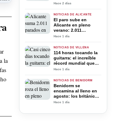
Hace 2 días
NOTICIAS DE ALICANTE
El paro sube en
ra
Alicante en pleno
verano: 2.011
desempleados más
Hace 1 día
pese al récord de
trabajadores
NOTICIAS DE VILLENA
ar
114 horas tocando la
guitarra: el increíble
a la
récord mundial que
fas
José “El Gran Jota”
Hace 1 día
intenta conseguir en
cho
Villena
NOTICIAS DE BENIDORM
Benidorm se
encamina al lleno en
agosto: los británicos
ya superan a los
Hace 1 día
españoles en sus
hoteles