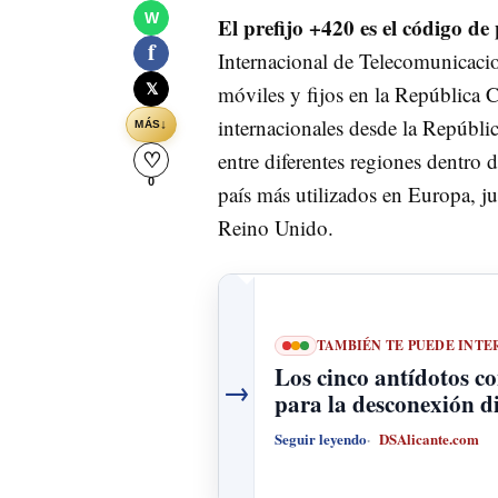
W
El prefijo +420 es el código de
f
Internacional de Telecomunicacion
𝕏
móviles y fijos en la República C
internacionales desde la Repúblic
↓
MÁS
entre diferentes regiones dentro 
♡
0
país más utilizados en Europa, ju
Reino Unido.
TAMBIÉN TE PUEDE INTE
Los cinco antídotos co
→
para la desconexión di
Seguir leyendo
DSAlicante.com