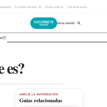
demasiado
El cambio climático. Se
El paro sube en
114 horas tocando la
SUSCRÍBETE
Inicia sesión
GRATIS
nú
e es?
AMPLÍA LA INFORMACIÓN
Guías relacionadas