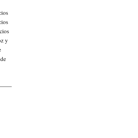
cios
cios
icios
oz y
e
 de