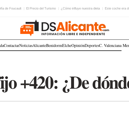
ofía de Foucault
El Precio del Turismo
¿Cómo influye nuestra dieta
Este coche era 
ada
Contactar
Noticias
Alicante
Benidorm
Elche
Opinión
Deportes
C. Valenciana
Me
ijo +420: ¿De dónd