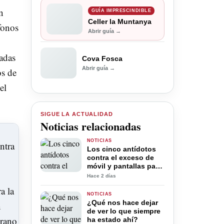
n
GUÍA IMPRESCINDIBLE
Celler la Muntanya
fonos
Abrir guía →
madas
Cova Fosca
Abrir guía →
os de
el
SIGUE LA ACTUALIDAD
Noticias relacionadas
NOTICIAS
Los cinco antídotos
contra el exceso de
móvil y pantallas para
la desconexión digital
Hace 2 días
en verano
NOTICIAS
¿Qué nos hace dejar
de ver lo que siempre
ha estado ahí?