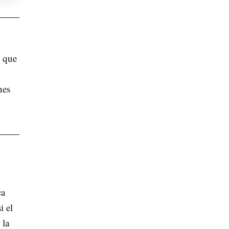
l que
nes
ca
i el
 la