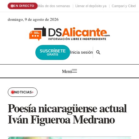
Más de dos semanas
Llenar el depósito ya
Campari y Cibele
EN DIRECTO
domingo, 9 de agosto de 2026
SUSCRÍBETE
Inicia sesión
GRATIS
Menú
›
NOTICIAS
Poesía nicaragüense actual
Iván Figueroa Medrano