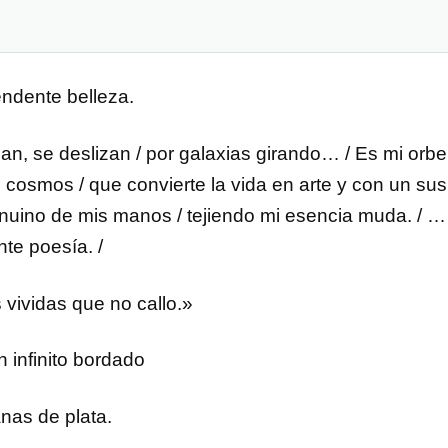
endente belleza.
an, se deslizan / por galaxias girando… / Es mi orb
 cosmos / que convierte la vida en arte y con un sus
genuino de mis manos / tejiendo mi esencia muda. / …
nte poesía. /
 vividas que no callo.»
n infinito bordado
anas de plata.