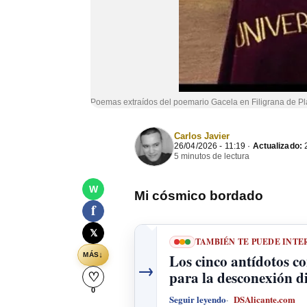
Poemas extraídos del poemario Gacela en Filigrana de Pl
Carlos Javier
26/04/2026 - 11:19 ·
Actualizado:
2
5 minutos de lectura
W
Mi cósmico bordado
f
𝕏
TAMBIÉN TE PUEDE INTE
↓
Los cinco antídotos co
MÁS
→
para la desconexión di
♡
0
Seguir leyendo
DSAlicante.com