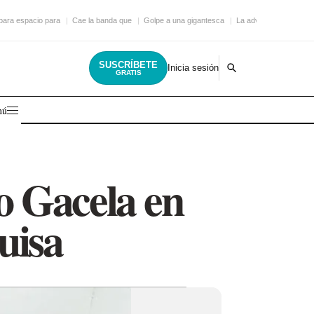
epara espacio para
Cae la banda que
Golpe a una gigantesca
La advertencia para q
SUSCRÍBETE
Inicia sesión
GRATIS
nú
o Gacela en
uisa