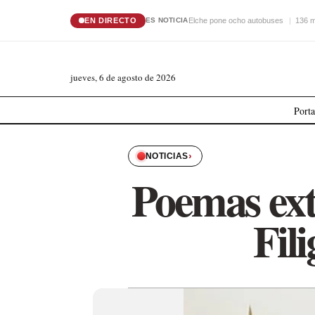
EN DIRECTO
Elche pone ocho autobuses
136 m
ES NOTICIA
jueves, 6 de agosto de 2026
Port
›
NOTICIAS
Poemas ext
Fil