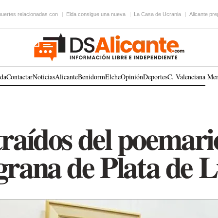
uertes relacionadas con
Elda consigue una nueva
La Casa de Ucrania
Alicante pr
ada
Contactar
Noticias
Alicante
Benidorm
Elche
Opinión
Deportes
C. Valenciana
Me
raídos del poemari
igrana de Plata de L