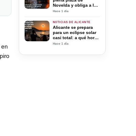
plena plaza de
Novelda y obliga a los
bomberos a evitar que
Hace 1 día
las llamas alcancen
los edificios
NOTICIAS DE ALICANTE
Alicante se prepara
para un eclipse solar
casi total: a qué hora
será y los mejores
Hace 1 día
e en
lugares para verlo
piro