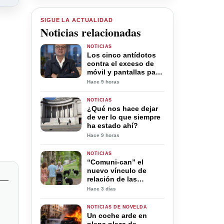
SIGUE LA ACTUALIDAD
Noticias relacionadas
NOTICIAS
Los cinco antídotos
contra el exceso de
móvil y pantallas para
la desconexión digital
Hace 9 horas
en verano
NOTICIAS
¿Qué nos hace dejar
de ver lo que siempre
ha estado ahí?
Hace 9 horas
NOTICIAS
“Comuni-can” el
nuevo vínculo de
relación de las
personas a través de
Hace 3 días
sus mascotas. Los
perros ayudan a la
NOTICIAS DE NOVELDA
comunicación entre
Un coche arde en
sus amos