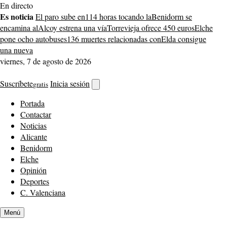
Saltar
En directo
al
Es noticia
El paro sube en
114 horas tocando la
Benidorm se
contenido
encamina al
Alcoy estrena una vía
Torrevieja ofrece 450 euros
Elche
pone ocho autobuses
136 muertes relacionadas con
Elda consigue
una nueva
viernes, 7 de agosto de 2026
Suscríbete
Inicia sesión
gratis
Abrir
buscador
Portada
Contactar
Noticias
Alicante
Benidorm
Elche
Opinión
Deportes
C. Valenciana
Menú