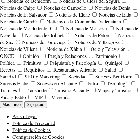
Noticias de Benidorm
Noticias de Callosa del Segura
Noticias de Calpe
Noticias de Campello
Noticias de Denia
Noticias de El Salvador
Noticias de Elche
Noticias de Elda
Noticias de Gandía
Noticias de la Comunidad Valenciana
Noticias de Monforte del Cid
Noticias de Mónovar
Noticias de
Novelda
Noticias de Orihuela
Noticias de Petrer
Noticias
de Sax
Noticias de Torrevieja
Noticias de Villajoyosa
Noticias de Villena
Noticias de Xàbia
Ocio y Televisión
ONCE
Opinión
Pareja y Relaciones
Patrimonio
Política
Primitiva
Psiquiatría y Psicología
Quinigol
Recetas
Requisitos
Restaurantes Alicante
Salud
Sanidad
SEO y Marketing
Sociedad
Sucesos Benidorm
Sucesos Elche
Sucesos en Alicante
Teatro
Tecnología
Tramites
Transporte
Turismo Alicante
Viajes y Turismo
Vida y Estilo
VIP
Vivienda
Más tarde
Sí, quiero
Aviso Legal
Política de Privacidad
Política de Cookies
Configuración de Cookies