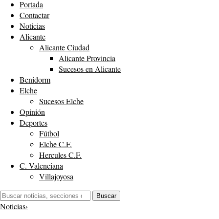
Portada
Contactar
Noticias
Alicante
Alicante Ciudad
Alicante Provincia
Sucesos en Alicante
Benidorm
Elche
Sucesos Elche
Opinión
Deportes
Fútbol
Elche C.F.
Hercules C.F.
C. Valenciana
Villajoyosa
Buscar:
Buscar
Noticias
›