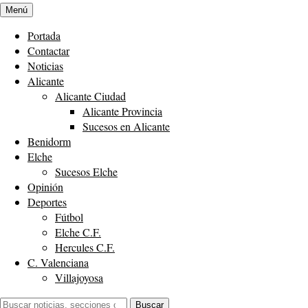
Menú
Portada
Contactar
Noticias
Alicante
Alicante Ciudad
Alicante Provincia
Sucesos en Alicante
Benidorm
Elche
Sucesos Elche
Opinión
Deportes
Fútbol
Elche C.F.
Hercules C.F.
C. Valenciana
Villajoyosa
Buscar:
Buscar