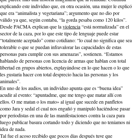
explicando este individuo que, en otra ocasión, una mujer le explicó
que era “animalista y vegetariana”; argumento que no dio por
válido ya que, según contaba, “la gorda pesaba como 120 kilos”.
Desde PACMA explican que la
violencia
“está normalizada” en el
sector de la caza, por lo que este tipo de lenguaje puede estar
“totalmente aceptado” como cotidiano: “lo cual no significa que sea
tolerable o que se puedan infravalorar las capacidades de estas
personas para cumplir con sus amenazas”, sostienen. “Estamos
hablando de personas con licencia de armas que hablan con total
libertad en grupos abiertos, explayándose en lo que hacen o lo que
les gustaría hacer con total desprecio hacia las personas y los
animales”.
En uno de los audios, un individuo apunta que es “buena idea”
acudir al evento: “apuntadme, que me tengo que matar allí con
ellos. O me matan o los mato» al igual que sucede en panfletos
como Jara y sedal el cual nos engañó y manipuló haciéndose pasar
por periodistas en una de las manifestaciones contra la caza para
luego publicar basura cortando todo y diciendo que no teníamos ni
idea de nada.
Tal fue el acoso recibido que pocos días después tuve que