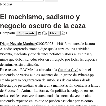
Noticias
›
El machismo, sadismo y
negocio oscuro de la caza
Compartir
W
f
𝕏
♡
0
↗
Compartir
Más
↓
Diego Nevado Martinez
03/02/2023 - 14:01
3 minutos de lectura
A nadie sorprendo cuando digo que la caza es una actividad
violenta, machista y que da unos nefastos valores a las niñas y
niños que deben ser educados en el respeto por todas las especies
de animales sin distinción.
En este caso, PACMA ha alertado a la
Guardia Civil
sobre el
contenido de varios audios salientes de un grupo de WhatsApp
creado para la organización de autobuses de cazadores desde
Murcia que pretendían asistir a una manifestación contraria a la Ley
de Protección Animal. La formación política ha colgado en sus
redes sociales, con voz distorsionada, las notas de voz de alto
contenido explícito en las que se pueden escuchar perlas como
“estaba en el campo, de furtivo, a los corzos, y me entró un zorro y