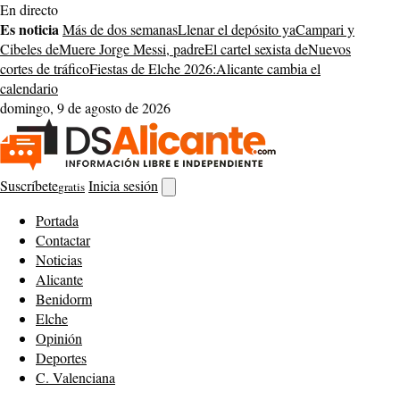
Saltar
En directo
al
Es noticia
Más de dos semanas
Llenar el depósito ya
Campari y
contenido
Cibeles de
Muere Jorge Messi, padre
El cartel sexista de
Nuevos
cortes de tráfico
Fiestas de Elche 2026:
Alicante cambia el
calendario
domingo, 9 de agosto de 2026
Suscríbete
Inicia sesión
gratis
Abrir
buscador
Portada
Contactar
Noticias
Alicante
Benidorm
Elche
Opinión
Deportes
C. Valenciana