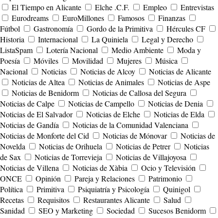
El Tiempo en Alicante
Elche .C.F.
Empleo
Entrevistas
Eurodreams
EuroMillones
Famosos
Finanzas
Fútbol
Gastronomía
Gordo de la Primitiva
Hércules CF
Historia
Internacional
La Quiniela
Legal y Derecho
ListaSpam
Lotería Nacional
Medio Ambiente
Moda y
Poesía
Móviles
Movilidad
Mujeres
Música
Nacional
Noticias
Noticias de Alcoy
Noticias de Alicante
Noticias de Altea
Noticias de Animales
Noticias de Aspe
Noticias de Benidorm
Noticias de Callosa del Segura
Noticias de Calpe
Noticias de Campello
Noticias de Denia
Noticias de El Salvador
Noticias de Elche
Noticias de Elda
Noticias de Gandía
Noticias de la Comunidad Valenciana
Noticias de Monforte del Cid
Noticias de Mónovar
Noticias de
Novelda
Noticias de Orihuela
Noticias de Petrer
Noticias
de Sax
Noticias de Torrevieja
Noticias de Villajoyosa
Noticias de Villena
Noticias de Xàbia
Ocio y Televisión
ONCE
Opinión
Pareja y Relaciones
Patrimonio
Política
Primitiva
Psiquiatría y Psicología
Quinigol
Recetas
Requisitos
Restaurantes Alicante
Salud
Sanidad
SEO y Marketing
Sociedad
Sucesos Benidorm