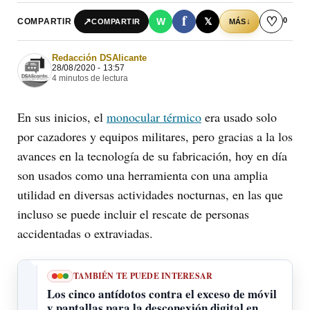
f
♡
0
↗
W
𝕏
COMPARTIR
↓
COMPARTIR
MÁS
Redacción DSAlicante
28/08/2020 - 13:57
4 minutos de lectura
En sus inicios, el
monocular térmico
era usado solo
por cazadores y equipos militares, pero gracias a la los
avances en la tecnología de su fabricación, hoy en día
son usados como una herramienta con una amplia
utilidad en diversas actividades nocturnas, en las que
incluso se puede incluir el rescate de personas
accidentadas o extraviadas.
TAMBIÉN TE PUEDE INTERESAR
Los cinco antídotos contra el exceso de móvil
y pantallas para la desconexión digital en