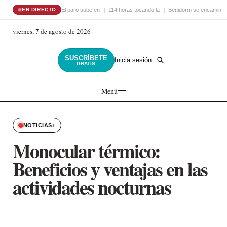
El paro sube en
114 horas tocando la
Benidorm se encamina 
EN DIRECTO
viernes, 7 de agosto de 2026
SUSCRÍBETE
Inicia sesión
GRATIS
Menú
›
NOTICIAS
Monocular térmico:
Beneficios y ventajas en las
actividades nocturnas