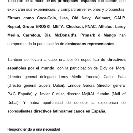
Todo ello de la mano de los
principales ‘espadas’ del sector
, que
explicarán sus experiencias, y compartirán reflexiones y propuestas.
Firmas como Coca-Cola, Ikea, Old Navy,
Walmart, GALP,
Repsol, Grupo EROSKI, META,
Chedraui
, FNAC, Afflelou
,
Leroy
Merlin, Carrefour, Dia, McDonald’s, Primark o Mango
han
comprometido la participación de
destacados representantes.
También se llevará a cabo una sesión específica de
directivos
españoles por el mundo
, con la participación de Eloy del Moral
(director general delegado Leroy Merlín Francia), Carlos Fata
(director general Supers Dubai), Enrique García (director general
P&G España) y Javier Cuellar, director MajifAL futtaim (Mall of
Dubai). Y habrá oportunidad de conocer la experiencia de
sobresalientes
directivos latinoamericanos en España
.
Respondiendo a una necesidad