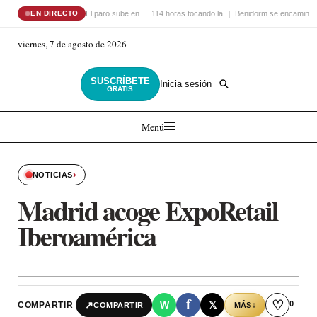
El paro sube en
114 horas tocando la
Benidorm se encamina 
EN DIRECTO
viernes, 7 de agosto de 2026
SUSCRÍBETE
Inicia sesión
GRATIS
Menú
›
NOTICIAS
Madrid acoge ExpoRetail
Iberoamérica
f
♡
0
↗
W
𝕏
COMPARTIR
↓
COMPARTIR
MÁS