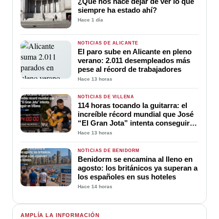
¿Qué nos hace dejar de ver lo que
siempre ha estado ahí?
Hace 1 día
NOTICIAS DE ALICANTE
El paro sube en Alicante en pleno
verano: 2.011 desempleados más
pese al récord de trabajadores
Hace 13 horas
NOTICIAS DE VILLENA
114 horas tocando la guitarra: el
increíble récord mundial que José
“El Gran Jota” intenta conseguir
en Villena
Hace 13 horas
NOTICIAS DE BENIDORM
Benidorm se encamina al lleno en
agosto: los británicos ya superan a
los españoles en sus hoteles
Hace 14 horas
AMPLÍA LA INFORMACIÓN