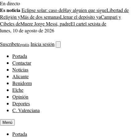
Saltar
En directo
al
Es noticia
Eclipse solar: caso de
Hay alguien que sigue
Libertad de
contenido
Religión y
Más de dos semanas
Llenar el depósito ya
Campari y
Cibeles de
Muere Jorge Messi, padre
El cartel sexista de
lunes, 10 de agosto de 2026
Suscríbete
Inicia sesión
gratis
Abrir
buscador
Portada
Contactar
Noticias
Alicante
Benidorm
Elche
Opinión
Deportes
C. Valenciana
Menú
Portada