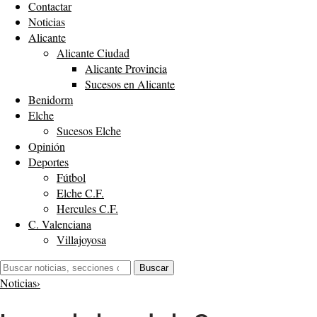
Contactar
Noticias
Alicante
Alicante Ciudad
Alicante Provincia
Sucesos en Alicante
Benidorm
Elche
Sucesos Elche
Opinión
Deportes
Fútbol
Elche C.F.
Hercules C.F.
C. Valenciana
Villajoyosa
Buscar:
Buscar
Noticias
›