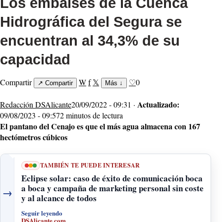
Los embalses de la Cuenca
Hidrográfica del Segura se
encuentran al 34,3% de su
capacidad
Compartir
W
f
𝕏
♡
0
↗
Compartir
Más
↓
Actualizado:
Redacción DSAlicante
20/09/2022 - 09:31 ·
09/08/2023 - 09:57
2 minutos de lectura
El pantano del Cenajo es que el más agua almacena con 167
hectómetros cúbicos
TAMBIÉN TE PUEDE INTERESAR
Eclipse solar: caso de éxito de comunicación boca
a boca y campaña de marketing personal sin coste
→
y al alcance de todos
Seguir leyendo
DSAlicante.com