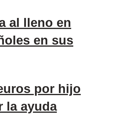
 al lleno en
añoles en sus
euros por hijo
r la ayuda