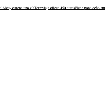
al
Alcoy estrena una vía
Torrevieja ofrece 450 euros
Elche pone ocho au