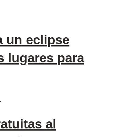
a un eclipse
es lugares para
…
atuitas al