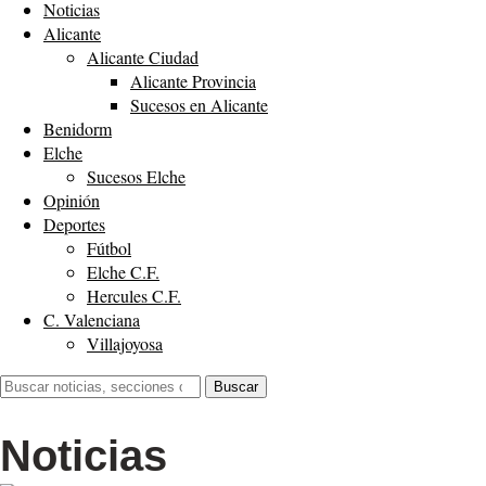
Noticias
Alicante
Alicante Ciudad
Alicante Provincia
Sucesos en Alicante
Benidorm
Elche
Sucesos Elche
Opinión
Deportes
Fútbol
Elche C.F.
Hercules C.F.
C. Valenciana
Villajoyosa
Buscar:
Buscar
Noticias