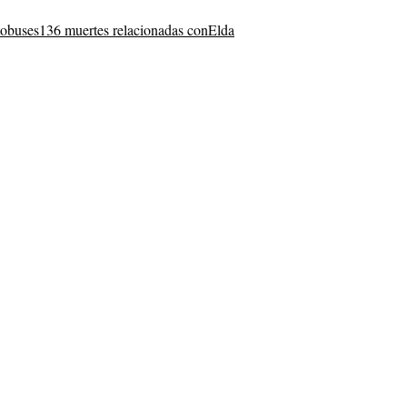
tobuses
136 muertes relacionadas con
Elda