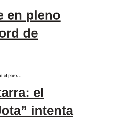
e en pleno
ord de
 en el paro…
arra: el
ota” intenta