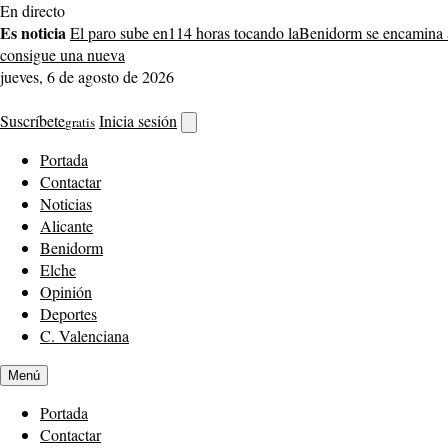
Saltar
En directo
al
Es noticia
El paro sube en
114 horas tocando la
Benidorm se encamina 
contenido
consigue una nueva
jueves, 6 de agosto de 2026
Suscríbete
Inicia sesión
gratis
Abrir
buscador
Portada
Contactar
Noticias
Alicante
Benidorm
Elche
Opinión
Deportes
C. Valenciana
Menú
Portada
Contactar