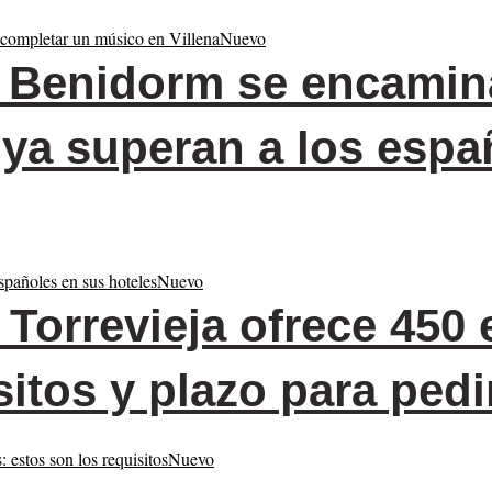
Nuevo
Benidorm se encamina
s ya superan a los esp
Nuevo
Torrevieja ofrece 450 
sitos y plazo para pedi
Nuevo