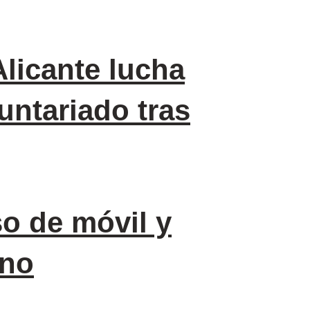
licante lucha
untariado tras
so de móvil y
ano