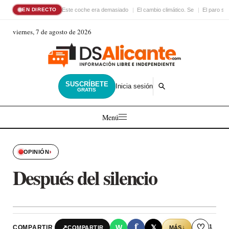
Este coche era demasiado
El cambio climático. Se
El paro su
EN DIRECTO
viernes, 7 de agosto de 2026
SUSCRÍBETE
Inicia sesión
GRATIS
Menú
›
OPINIÓN
Después del silencio
f
♡
1
↗
W
𝕏
COMPARTIR
↓
COMPARTIR
MÁS