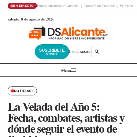
Estopa ofrecerá en Valencia
Filosofía de Foucault
El Precio d
EN DIRECTO
sábado, 8 de agosto de 2026
SUSCRÍBETE
Inicia sesión
GRATIS
Menú
›
NOTICIAS
La Velada del Año 5:
Fecha, combates, artistas y
dónde seguir el evento de