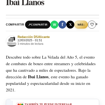
Ibai Llanos
f
♡
0
↗
W
𝕏
COMPARTIR
↓
COMPARTIR
MÁS
Redacción DSAlicante
12/03/2025 - 01:51
3 minutos de lectura
Descubre todo sobre La Velada del Año 5, el evento
de combates de boxeo entre streamers y celebridades
que ha cautivado a miles de espectadores. Bajo la
Ibai Llanos
dirección de
, este evento ha ganado
popularidad y espectacularidad desde su inicio en
2021.
TAMBIÉN TE PUEDE INTERESAR