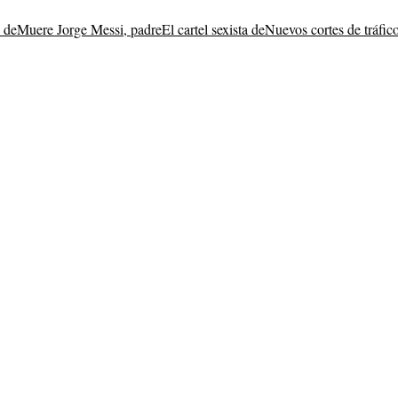
 de
Muere Jorge Messi, padre
El cartel sexista de
Nuevos cortes de tráfic