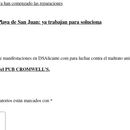
laya de San Juan: ya trabajan para soluciona
anifestaciones en DSAlicante.com para luchar contra el maltrato anim
mos del PUB CROMWELL’S.
atorios están marcados con
*