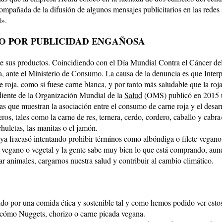
mpañada de la difusión de algunos mensajes publicitarios en las redes 
l».
O POR PUBLICIDAD ENGAÑOSA
 sus productos. Coincidiendo con el Día Mundial Contra el Cáncer de
a, ante el Ministerio de Consumo. La causa de la denuncia es que Inter
 roja, como si fuese carne blanca, y por tanto más saludable que la roja
diente de la Organización Mundial de la
Salud
(OMS) publicó en 2015 u
s que muestran la asociación entre el consumo de carne roja y el desarr
os, tales como la carne de res, ternera, cerdo, cordero, caballo y cabra
chuletas, las manitas o el jamón.
 ya fracasó intentando prohibir términos como albóndiga o filete vegano
vegano o vegetal y la gente sabe muy bien lo que está comprando, aunqu
ar animales, cargarnos nuestra salud y contribuir al cambio climático.
 por una comida ética y sostenible tal y como hemos podido ver estos 
o cómo Nuggets, chorizo o carne picada vegana.