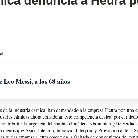
nica denuncia a Heura p
al.
 Leo Messi, a los 68 años
sos de la industria cárnica, han demandado a la empresa Heura pon una 
ustrias cárnicas ahora consideran esto competencia desleal por el mied
 contribuir a la urgencia del cambio climático. Ahora bien, ¿De verdad 
a menos que Asici, Intercun, Interovic, Interporc y Provacuno ante la 
s que la empresa Heura colocó en la fachada de dos edificios del centr