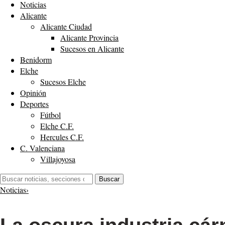
Noticias
Alicante
Alicante Ciudad
Alicante Provincia
Sucesos en Alicante
Benidorm
Elche
Sucesos Elche
Opinión
Deportes
Fútbol
Elche C.F.
Hercules C.F.
C. Valenciana
Villajoyosa
Buscar:
Buscar
Noticias
›