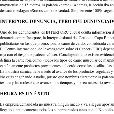
mayúsculas de 15 metros, la palabra «carne». Además, la acción iba aco
destaca el eslogan «Somos carne de verdad. Simplemente 100% vegeta
INTERPORC DENUNCIA, PERO FUE DENUNCIAD
Uno de los denunciantes, es INTERPORC el cual oculta información de
denuncia contra Interporc, la Interprofesional del Cerdo de Capa Blanc
publicitarias en las que promociona la carne de cerdo, considerada carne
El Centro Internacional de Investigación sobre el Cáncer (CIIC) depen
roja con el riesgo de padecer cáncer. Concluyendo que existen evidencia
definía la carne roja como «todos los tipos de carne muscular de mamífer
explícitamente productos provenientes del cerdo como las costillas, las 
La industria cárnica tiene miedo al avance de los productos vegetales y
No estás engañando a nadie, puesto que nombras claramente la palabra 
textura y les moleste que avancen los tiempos y no sea necesario revent
HEURA ES UN ÉXITO
La empresa demandada no muestra ningún miedo y va a seguir apostando
llegado a prácticamente todos los supermercados tanto con el No poll