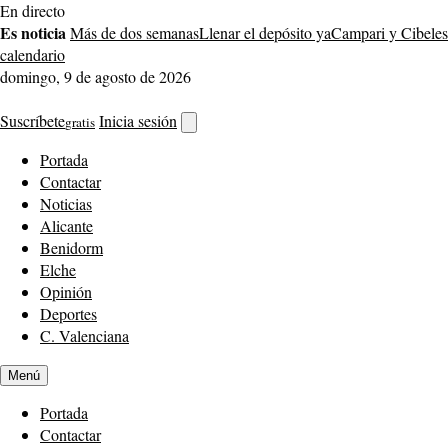
Saltar
En directo
al
Es noticia
Más de dos semanas
Llenar el depósito ya
Campari y Cibeles
contenido
calendario
domingo, 9 de agosto de 2026
Suscríbete
Inicia sesión
gratis
Abrir
buscador
Portada
Contactar
Noticias
Alicante
Benidorm
Elche
Opinión
Deportes
C. Valenciana
Menú
Portada
Contactar