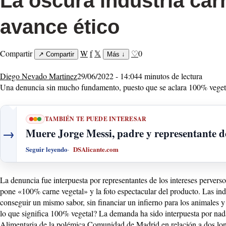
La oscura industria cár
avance ético
Compartir
W
f
𝕏
♡
0
↗
Compartir
Más
↓
Diego Nevado Martinez
29/06/2022 - 14:04
4 minutos de lectura
Una denuncia sin mucho fundamento, puesto que se aclara 100% veget
TAMBIÉN TE PUEDE INTERESAR
→
Muere Jorge Messi, padre y representante de
Seguir leyendo
DSAlicante.com
La denuncia fue interpuesta por representantes de los intereses perver
pone «100% carne vegetal» y la foto espectacular del producto. Las ind
conseguir un mismo sabor, sin financiar un infierno para los animales y
lo que significa 100% vegetal? La demanda ha sido interpuesta por nad
Alimentaria de la polémica Comunidad de Madrid en relación a dos lona