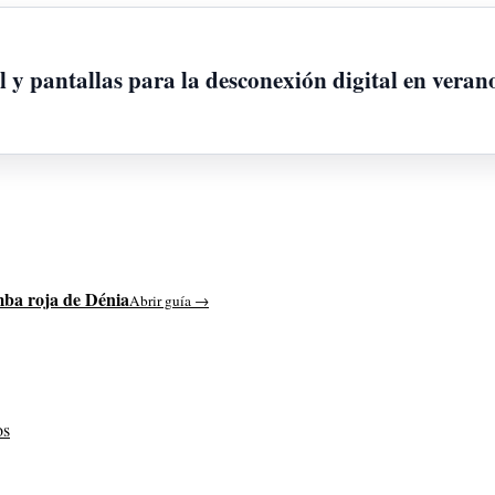
l y pantallas para la desconexión digital en veran
ba roja de Dénia
Abrir guía →