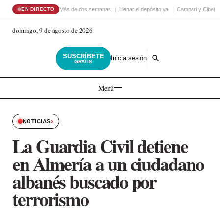
Más de dos semanas
Llenar el depósito ya
Campari y Cibele
EN DIRECTO
domingo, 9 de agosto de 2026
SUSCRÍBETE
Inicia sesión
GRATIS
Menú
›
NOTICIAS
La Guardia Civil detiene
en Almería a un ciudadano
albanés buscado por
terrorismo