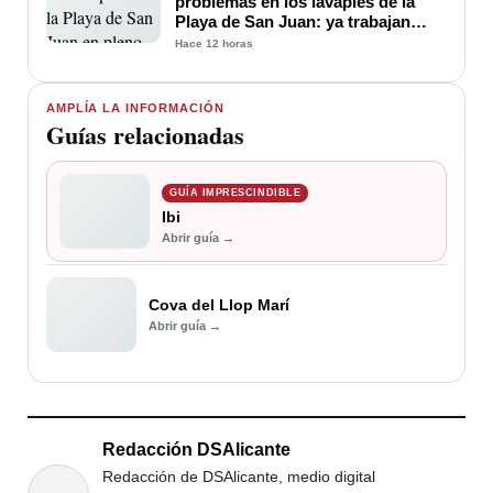
problemas en los lavapiés de la
Playa de San Juan: ya trabajan
para soluciona
Hace 12 horas
AMPLÍA LA INFORMACIÓN
Guías relacionadas
GUÍA IMPRESCINDIBLE
Ibi
Abrir guía →
Cova del Llop Marí
Abrir guía →
Redacción DSAlicante
Redacción de DSAlicante, medio digital