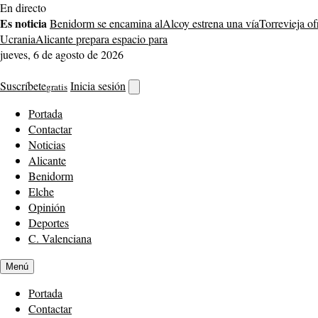
Saltar
En directo
al
Es noticia
Benidorm se encamina al
Alcoy estrena una vía
Torrevieja o
contenido
Ucrania
Alicante prepara espacio para
jueves, 6 de agosto de 2026
Suscríbete
Inicia sesión
gratis
Abrir
buscador
Portada
Contactar
Noticias
Alicante
Benidorm
Elche
Opinión
Deportes
C. Valenciana
Menú
Portada
Contactar