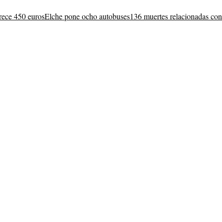
frece 450 euros
Elche pone ocho autobuses
136 muertes relacionadas con