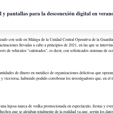
l y pantallas para la desconexión digital en veran
izado con sede en Málaga de la Unidad Central Operativa de la Guardia
e actuaciones llevadas a cabo a principios de 2021, en las que se interv
vés de vehículos “caleteados”, es decir, con sofisticados sistemas de ocu
cantidades de dinero en metálico de organizaciones delictivas que opera
 viceversa, habiendo podido corroborar los investigadores que, en el t
una lujosa marca de vodka promocionada en espectáculo, fiestas y event
hechos que se alejaban totalmente de la realidad ya que, según los datos