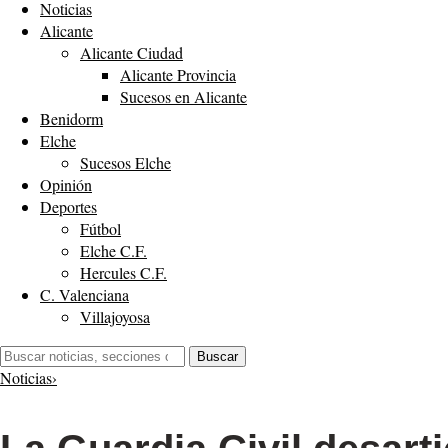
Noticias
Alicante
Alicante Ciudad
Alicante Provincia
Sucesos en Alicante
Benidorm
Elche
Sucesos Elche
Opinión
Deportes
Fútbol
Elche C.F.
Hercules C.F.
C. Valenciana
Villajoyosa
Buscar:
Buscar
Noticias
›