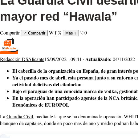
La Guardia Civil desarti
mayor red “Hawala”
Compartir
W
f
𝕏
♡
0
↗
Compartir
Más
↓
Actualizado:
Redacción DSAlicante
15/09/2022 - 09:41 ·
04/11/2022 -
El cabecilla de la organización en España, de gran interés po
Ya el pasado mes de abril, esta persona junto a su entorno
actividad delictivas del citadoclan
Bajo el paraguas de una conocida marca de vodka, gestionaba
En la operación han participado agentes de la NCA britán
Económicos de EUROPOL
La
Guardia Civil
, mediante la que se ha denominado operación WHITEW
blanqueo de capitales, donde en poco más de año y medio podrían hab