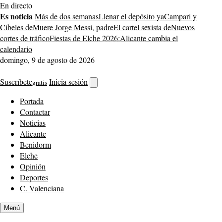
Saltar
En directo
al
Es noticia
Más de dos semanas
Llenar el depósito ya
Campari y
contenido
Cibeles de
Muere Jorge Messi, padre
El cartel sexista de
Nuevos
cortes de tráfico
Fiestas de Elche 2026:
Alicante cambia el
calendario
domingo, 9 de agosto de 2026
Suscríbete
Inicia sesión
gratis
Abrir
buscador
Portada
Contactar
Noticias
Alicante
Benidorm
Elche
Opinión
Deportes
C. Valenciana
Menú