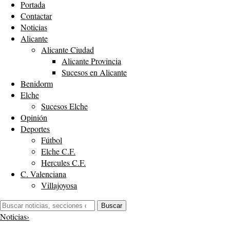
Portada
Contactar
Noticias
Alicante
Alicante Ciudad
Alicante Provincia
Sucesos en Alicante
Benidorm
Elche
Sucesos Elche
Opinión
Deportes
Fútbol
Elche C.F.
Hercules C.F.
C. Valenciana
Villajoyosa
Buscar:
Buscar
Noticias
›