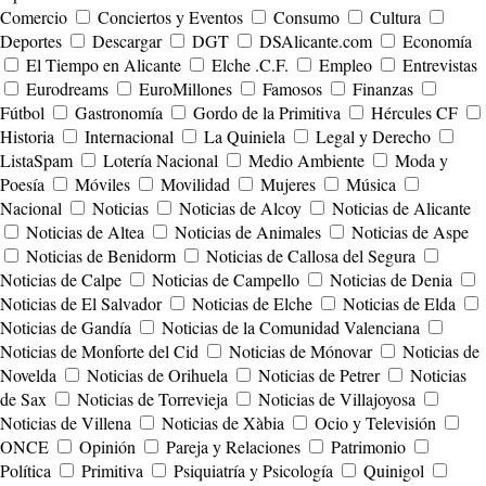
Comercio
Conciertos y Eventos
Consumo
Cultura
Deportes
Descargar
DGT
DSAlicante.com
Economía
El Tiempo en Alicante
Elche .C.F.
Empleo
Entrevistas
Eurodreams
EuroMillones
Famosos
Finanzas
Fútbol
Gastronomía
Gordo de la Primitiva
Hércules CF
Historia
Internacional
La Quiniela
Legal y Derecho
ListaSpam
Lotería Nacional
Medio Ambiente
Moda y
Poesía
Móviles
Movilidad
Mujeres
Música
Nacional
Noticias
Noticias de Alcoy
Noticias de Alicante
Noticias de Altea
Noticias de Animales
Noticias de Aspe
Noticias de Benidorm
Noticias de Callosa del Segura
Noticias de Calpe
Noticias de Campello
Noticias de Denia
Noticias de El Salvador
Noticias de Elche
Noticias de Elda
Noticias de Gandía
Noticias de la Comunidad Valenciana
Noticias de Monforte del Cid
Noticias de Mónovar
Noticias de
Novelda
Noticias de Orihuela
Noticias de Petrer
Noticias
de Sax
Noticias de Torrevieja
Noticias de Villajoyosa
Noticias de Villena
Noticias de Xàbia
Ocio y Televisión
ONCE
Opinión
Pareja y Relaciones
Patrimonio
Política
Primitiva
Psiquiatría y Psicología
Quinigol