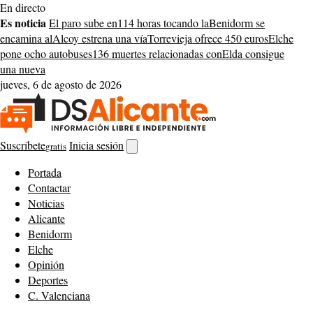
Saltar
En directo
al
Es noticia
El paro sube en
114 horas tocando la
Benidorm se
contenido
encamina al
Alcoy estrena una vía
Torrevieja ofrece 450 euros
Elche
pone ocho autobuses
136 muertes relacionadas con
Elda consigue
una nueva
jueves, 6 de agosto de 2026
Suscríbete
Inicia sesión
gratis
Abrir
buscador
Portada
Contactar
Noticias
Alicante
Benidorm
Elche
Opinión
Deportes
C. Valenciana