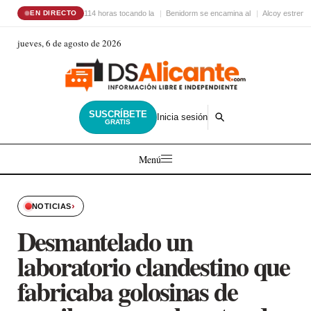
114 horas tocando la
Benidorm se encamina al
Alcoy estrena
EN DIRECTO
jueves, 6 de agosto de 2026
SUSCRÍBETE
Inicia sesión
GRATIS
Menú
›
NOTICIAS
Desmantelado un
laboratorio clandestino que
fabricaba golosinas de