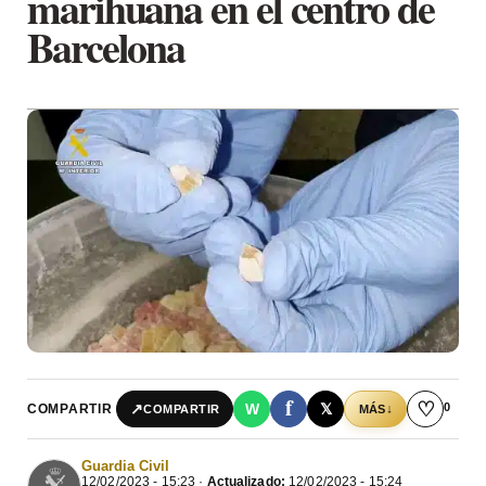
marihuana en el centro de
Barcelona
f
♡
0
↗
W
𝕏
COMPARTIR
↓
COMPARTIR
MÁS
Guardia Civil
12/02/2023 - 15:23 ·
Actualizado:
12/02/2023 - 15:24