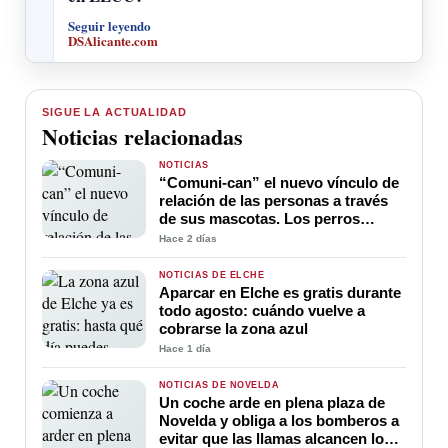
Seguir leyendo
DSAlicante.com
SIGUE LA ACTUALIDAD
Noticias relacionadas
NOTICIAS
“Comuni-can” el nuevo vínculo de
relación de las personas a través
de sus mascotas. Los perros
ayudan a la comunicación entre
Hace 2 días
sus amos
NOTICIAS DE ELCHE
Aparcar en Elche es gratis durante
todo agosto: cuándo vuelve a
cobrarse la zona azul
Hace 1 día
NOTICIAS DE NOVELDA
Un coche arde en plena plaza de
Novelda y obliga a los bomberos a
evitar que las llamas alcancen los