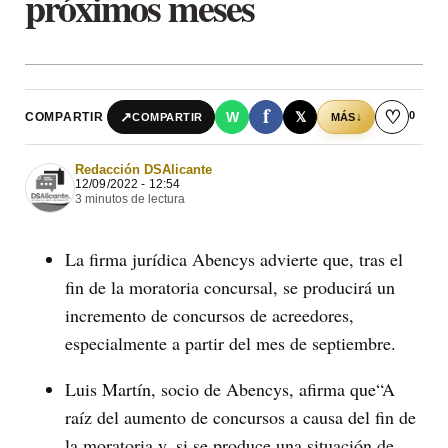
próximos meses
f
♡
0
↗
W
𝕏
COMPARTIR
↓
COMPARTIR
MÁS
Redacción DSAlicante
12/09/2022 - 12:54
3 minutos de lectura
La firma jurídica Abencys advierte que, tras el
fin de la moratoria concursal, se producirá un
incremento de concursos de acreedores,
especialmente a partir del mes de septiembre.
Luis Martín, socio de Abencys, afirma que“A
raíz del aumento de concursos a causa del fin de
la moratoria y, si se produce una situación de