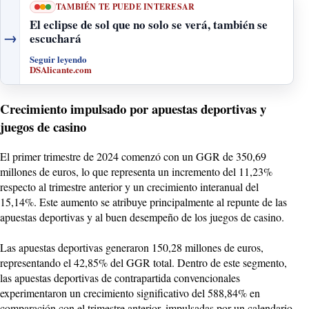
TAMBIÉN TE PUEDE INTERESAR
El eclipse de sol que no solo se verá, también se
→
escuchará
Seguir leyendo
DSAlicante.com
Crecimiento impulsado por apuestas deportivas y
juegos de casino
El primer trimestre de 2024 comenzó con un GGR de 350,69
millones de euros, lo que representa un incremento del 11,23%
respecto al trimestre anterior y un crecimiento interanual del
15,14%. Este aumento se atribuye principalmente al repunte de las
apuestas deportivas y al buen desempeño de los juegos de casino.​
Las apuestas deportivas generaron 150,28 millones de euros,
representando el 42,85% del GGR total. Dentro de este segmento,
las apuestas deportivas de contrapartida convencionales
experimentaron un crecimiento significativo del 588,84% en
comparación con el trimestre anterior, impulsadas por un calendario