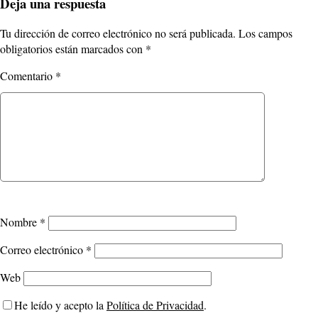
Deja una respuesta
Tu dirección de correo electrónico no será publicada.
Los campos
obligatorios están marcados con
*
Comentario
*
Nombre
*
Correo electrónico
*
Web
He leído y acepto la
Política de Privacidad
.