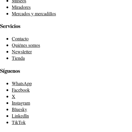
Museos
Miradores
Mercados y mercadillos
Servicios
Contacto
Quiénes somos
Newsletter
Tienda
Síguenos
WhatsApp
Facebook
X
Instagram
Bluesky
LinkedIn
TikTok