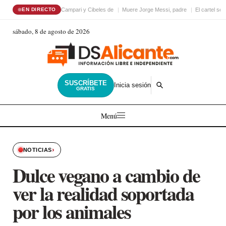
Campari y Cibeles de
Muere Jorge Messi, padre
El cartel sex
EN DIRECTO
sábado, 8 de agosto de 2026
SUSCRÍBETE
Inicia sesión
GRATIS
Menú
›
NOTICIAS
Dulce vegano a cambio de
ver la realidad soportada
por los animales