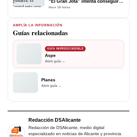
“El Gran Jota” intenta conseguir
en Villena
Hace 18 horas
AMPLÍA LA INFORMACIÓN
Guías relacionadas
GUÍA IMPRESCINDIBLE
Aspe
Abrir guía →
Planes
Abrir guía →
Redacción DSAlicante
Redacción de DSAlicante, medio digital
especializado en noticias de Alicante y provincia.