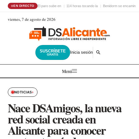
El paro sube en
114 horas tocando la
Benidorm se encamina 
EN DIRECTO
viernes, 7 de agosto de 2026
SUSCRÍBETE
Inicia sesión
GRATIS
Menú
›
NOTICIAS
Nace DSAmigos, la nueva
red social creada en
Alicante para conocer