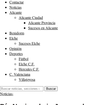
Contactar
Noticias
Alicante
Alicante Ciudad
Alicante Provincia
Sucesos en Alicante
Benidorm
Elche
Sucesos Elche
Opinión
Deportes
Fútbol
Elche C.F.
Hercules C.F.
C. Valenciana
Villajoyosa
Buscar:
Buscar
Noticias
›