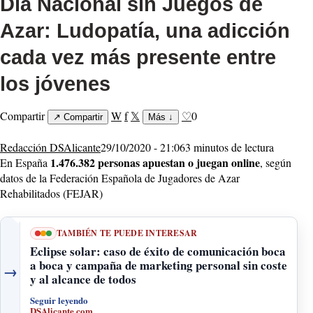
Día Nacional sin Juegos de
Azar: Ludopatía, una adicción
cada vez más presente entre
los jóvenes
Compartir
W
f
𝕏
♡
0
↗
Compartir
Más
↓
Redacción DSAlicante
29/10/2020 - 21:06
3 minutos de lectura
1.476.382 personas apuestan o juegan online
En España
, según
datos de la Federación Española de Jugadores de Azar
Rehabilitados (FEJAR)
TAMBIÉN TE PUEDE INTERESAR
Eclipse solar: caso de éxito de comunicación boca
a boca y campaña de marketing personal sin coste
→
y al alcance de todos
Seguir leyendo
DSAlicante.com