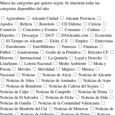
Marca las categorías que quieres seguir. Se muestran todas las
categorías disponibles del sitio.
Agricultura
Alicante Ciudad
Alicante Provincia
Apodos
Belleza
Bonoloto
CD Eldense
Ciencia
Comercio
Conciertos y Eventos
Consumo
Cultura
Deportes
Descargar
DGT
DSAlicante.com
Economía
El Tiempo en Alicante
Elche .C.F.
Empleo
Entrevistas
Eurodreams
EuroMillones
Famosos
Finanzas
Fútbol
Gastronomía
Gordo de la Primitiva
Hércules CF
Historia
Internacional
La Quiniela
Legal y Derecho
ListaSpam
Lotería Nacional
Medio Ambiente
Moda y
Poesía
Móviles
Movilidad
Mujeres
Música
Nacional
Noticias
Noticias de Alcoy
Noticias de Alicante
Noticias de Altea
Noticias de Animales
Noticias de Aspe
Noticias de Benidorm
Noticias de Callosa del Segura
Noticias de Calpe
Noticias de Campello
Noticias de Denia
Noticias de El Salvador
Noticias de Elche
Noticias de Elda
Noticias de Gandía
Noticias de la Comunidad Valenciana
Noticias de Monforte del Cid
Noticias de Mónovar
Noticias de
Novelda
Noticias de Orihuela
Noticias de Petrer
Noticias