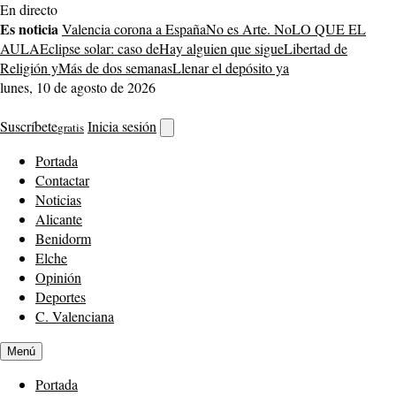
Saltar
En directo
al
Es noticia
Valencia corona a España
No es Arte. No
LO QUE EL
contenido
AULA
Eclipse solar: caso de
Hay alguien que sigue
Libertad de
Religión y
Más de dos semanas
Llenar el depósito ya
lunes, 10 de agosto de 2026
Suscríbete
Inicia sesión
gratis
Abrir
buscador
Portada
Contactar
Noticias
Alicante
Benidorm
Elche
Opinión
Deportes
C. Valenciana
Menú
Portada