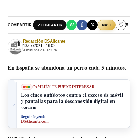
f
♡
0
↗
W
𝕏
COMPARTIR
↓
COMPARTIR
MÁS
Redacción DSAlicante
13/07/2021 - 16:02
4 minutos de lectura
En España se abandona un perro cada 5 minutos.
TAMBIÉN TE PUEDE INTERESAR
Los cinco antídotos contra el exceso de móvil
y pantallas para la desconexión digital en
→
verano
Seguir leyendo
DSAlicante.com