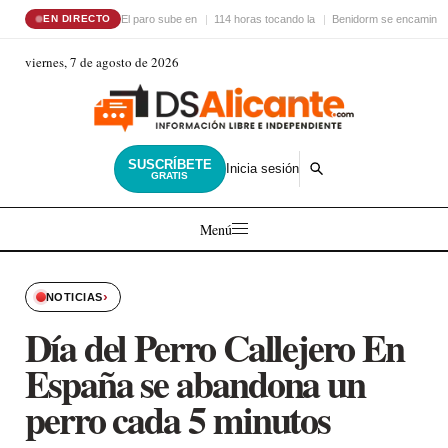
El paro sube en
114 horas tocando la
Benidorm se encamina 
EN DIRECTO
viernes, 7 de agosto de 2026
SUSCRÍBETE
Inicia sesión
GRATIS
Menú
›
NOTICIAS
Día del Perro Callejero En
España se abandona un
perro cada 5 minutos