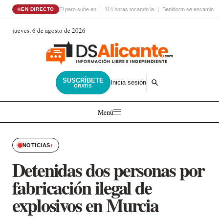
El paro sube en
114 horas tocando la
Benidorm se encamina 
EN DIRECTO
jueves, 6 de agosto de 2026
SUSCRÍBETE
Inicia sesión
GRATIS
Menú
›
NOTICIAS
Detenidas dos personas por
fabricación ilegal de
explosivos en Murcia