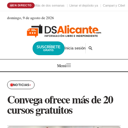
Más de dos semanas
Llenar el depósito ya
Campari y Cibele
EN DIRECTO
domingo, 9 de agosto de 2026
SUSCRÍBETE
Inicia sesión
GRATIS
Menú
›
NOTICIAS
Convega ofrece más de 20
cursos gratuitos