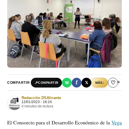
f
♡
0
↗
W
𝕏
COMPARTIR
↓
COMPARTIR
MÁS
Redacción DSAlicante
12/01/2023 - 16:24
4 minutos de lectura
El Consorcio para el Desarrollo Económico de la
Vega