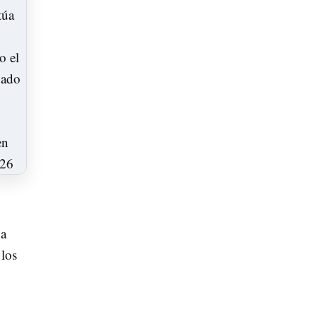
na
 los