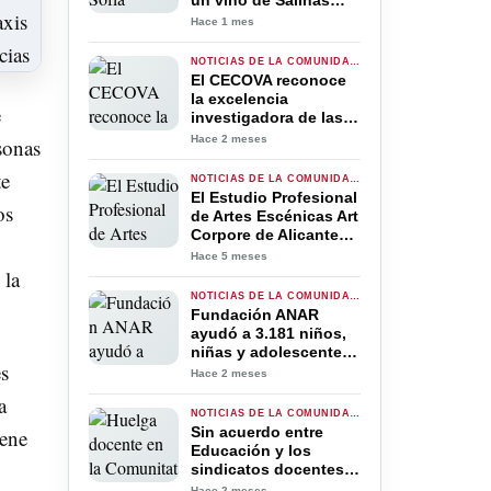
un vino de Salinas
como el mejor
Hace 1 mes
puntuado de la
Comunidad
NOTICIAS DE LA COMUNIDAD VALENCIANA
Valenciana en
El CECOVA reconoce
Decanter 2026
la excelencia
e
investigadora de las
enfermeras residentes
Hace 2 meses
sonas
de la Comunitat
Valenciana con tres
te
NOTICIAS DE LA COMUNIDAD VALENCIANA
premios
El Estudio Profesional
os
de Artes Escénicas Art
Corpore de Alicante
inaugura en la
Hace 5 meses
Comunidad
 la
Valenciana los
NOTICIAS DE LA COMUNIDAD VALENCIANA
ensayos escénicos
Fundación ANAR
abiertos al público
ayudó a 3.181 niños,
niñas y adolescentes
es
en riesgo en la
Hace 2 meses
Comunitat Valenciana
a
durante 2025
NOTICIAS DE LA COMUNIDAD VALENCIANA
Sin acuerdo entre
iene
Educación y los
sindicatos docentes
para cerrar la huelga
Hace 2 meses