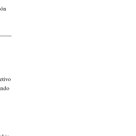
cón
etivo
cando