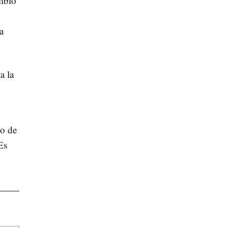
mbio
a
a la
zo de
Es