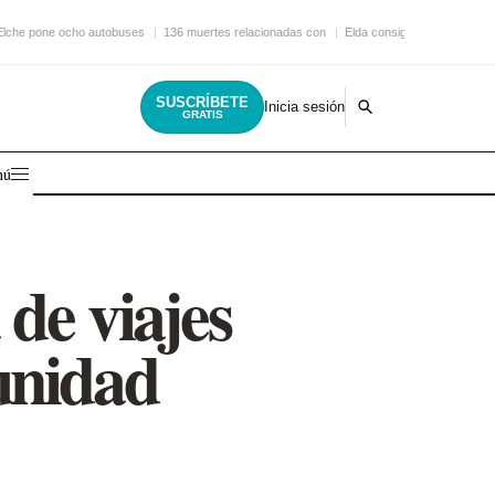
Elche pone ocho autobuses
136 muertes relacionadas con
Elda consigue una nueva
SUSCRÍBETE
Inicia sesión
GRATIS
nú
de viajes
unidad