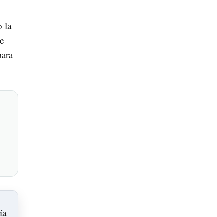
 la
de
para