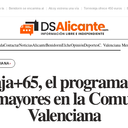
 la
Benidorm se encamina al
Alcoy estrena una vía
Torrevieja ofrece 450 euros
ada
Contactar
Noticias
Alicante
Benidorm
Elche
Opinión
Deportes
C. Valenciana
Me
›
CIANA
ja+65, el programa 
mayores en la Com
Valenciana