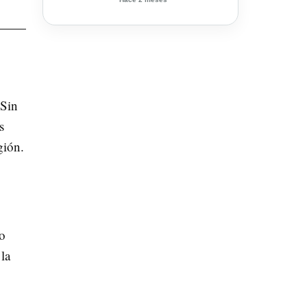
en la Comunitat
Valenciana
 Sin
s
gión.
o
la