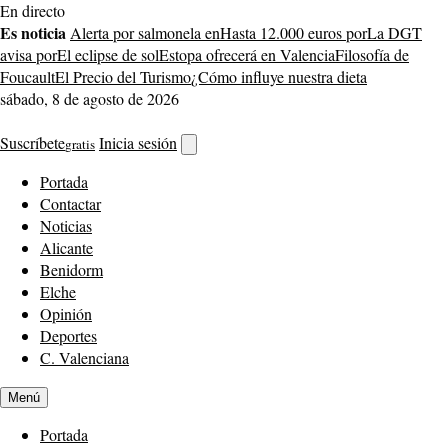
Saltar
En directo
al
Es noticia
Alerta por salmonela en
Hasta 12.000 euros por
La DGT
contenido
avisa por
El eclipse de sol
Estopa ofrecerá en Valencia
Filosofía de
Foucault
El Precio del Turismo
¿Cómo influye nuestra dieta
sábado, 8 de agosto de 2026
Suscríbete
Inicia sesión
gratis
Abrir
buscador
Portada
Contactar
Noticias
Alicante
Benidorm
Elche
Opinión
Deportes
C. Valenciana
Menú
Portada