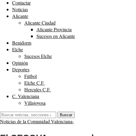
Contactar
Noticias
Alicante
Alicante Ciudad
Alicante Provincia
Sucesos en Alicante
Benidorm
Elche
Sucesos Elche
Opinión
Deportes
Fútbol
Elche C.F.
Hercules C.F.
C. Valenciana
Villajoyosa
Buscar:
Buscar
Noticias de la Comunidad Valenciana
›