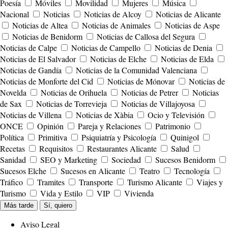
Poesía
Móviles
Movilidad
Mujeres
Música
Nacional
Noticias
Noticias de Alcoy
Noticias de Alicante
Noticias de Altea
Noticias de Animales
Noticias de Aspe
Noticias de Benidorm
Noticias de Callosa del Segura
Noticias de Calpe
Noticias de Campello
Noticias de Denia
Noticias de El Salvador
Noticias de Elche
Noticias de Elda
Noticias de Gandía
Noticias de la Comunidad Valenciana
Noticias de Monforte del Cid
Noticias de Mónovar
Noticias de
Novelda
Noticias de Orihuela
Noticias de Petrer
Noticias
de Sax
Noticias de Torrevieja
Noticias de Villajoyosa
Noticias de Villena
Noticias de Xàbia
Ocio y Televisión
ONCE
Opinión
Pareja y Relaciones
Patrimonio
Política
Primitiva
Psiquiatría y Psicología
Quinigol
Recetas
Requisitos
Restaurantes Alicante
Salud
Sanidad
SEO y Marketing
Sociedad
Sucesos Benidorm
Sucesos Elche
Sucesos en Alicante
Teatro
Tecnología
Tráfico
Tramites
Transporte
Turismo Alicante
Viajes y
Turismo
Vida y Estilo
VIP
Vivienda
Más tarde
Sí, quiero
Aviso Legal