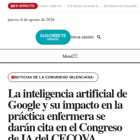
El paro sube en
114 horas tocando la
Benidorm se encamina 
EN DIRECTO
jueves, 6 de agosto de 2026
SUSCRÍBETE
Inicia sesión
GRATIS
Menú
›
NOTICIAS DE LA COMUNIDAD VALENCIANA
La inteligencia artificial de
Google y su impacto en la
práctica enfermera se
darán cita en el Congreso
de IA del CECOVA