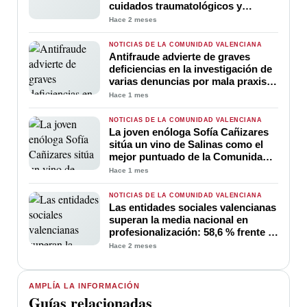
cuidados traumatológicos y
ortopédicos en las Jornadas
Hace 2 meses
Nacionales de COT
NOTICIAS DE LA COMUNIDAD VALENCIANA
Antifraude advierte de graves
deficiencias en la investigación de
varias denuncias por mala praxis
en Emergencias
Hace 1 mes
NOTICIAS DE LA COMUNIDAD VALENCIANA
La joven enóloga Sofía Cañizares
sitúa un vino de Salinas como el
mejor puntuado de la Comunidad
Valenciana en Decanter 2026
Hace 1 mes
NOTICIAS DE LA COMUNIDAD VALENCIANA
Las entidades sociales valencianas
superan la media nacional en
profesionalización: 58,6 % frente al
57,5 %
Hace 2 meses
AMPLÍA LA INFORMACIÓN
Guías relacionadas