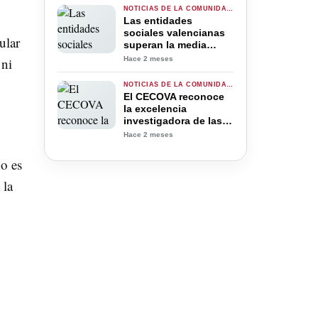
Comunidad
NOTICIAS DE LA COMUNIDAD VALENCIANA
Valenciana en
Las entidades
Decanter 2026
sociales valencianas
ular
superan la media
nacional en
Hace 2 meses
 ni
profesionalización:
58,6 % frente al 57,5 %
NOTICIAS DE LA COMUNIDAD VALENCIANA
El CECOVA reconoce
la excelencia
investigadora de las
enfermeras residentes
Hace 2 meses
de la Comunitat
Valenciana con tres
o es
premios
 la