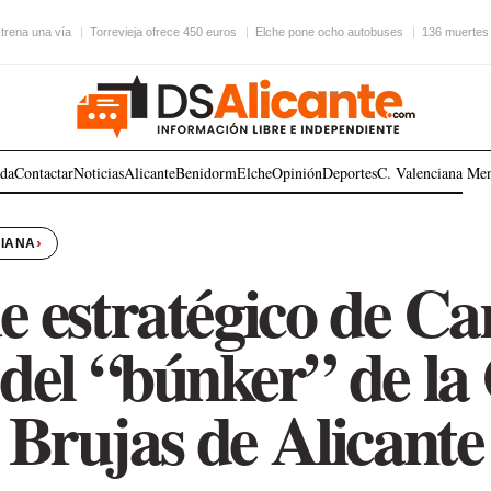
trena una vía
Torrevieja ofrece 450 euros
Elche pone ocho autobuses
136 muertes 
ada
Contactar
Noticias
Alicante
Benidorm
Elche
Opinión
Deportes
C. Valenciana
Me
›
CIANA
ue estratégico de C
 del “búnker” de la
Brujas de Alicante