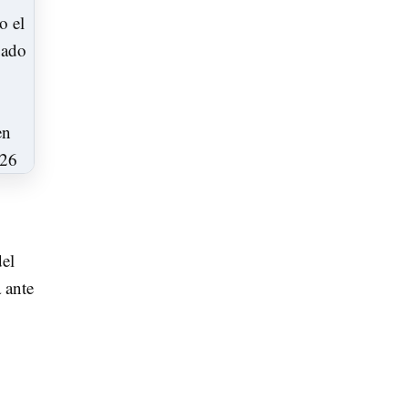
del
 ante