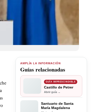
AMPLÍA LA INFORMACIÓN
Guías relacionadas
oche
GUÍA IMPRESCINDIBLE
Castillo de Petrer
a
Abrir guía →
as
Santuario de Santa
vo
María Magdalena