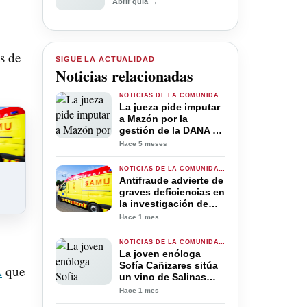
Abrir guía →
s de
SIGUE LA ACTUALIDAD
Noticias relacionadas
NOTICIAS DE LA COMUNIDAD VALENCIANA
La jueza pide imputar
a Mazón por la
gestión de la DANA en
Valencia: “La omisión
Hace 5 meses
fue decisiva en el
resultado mortal”
NOTICIAS DE LA COMUNIDAD VALENCIANA
Antifraude advierte de
graves deficiencias en
la investigación de
varias denuncias por
Hace 1 mes
mala praxis en
Emergencias
NOTICIAS DE LA COMUNIDAD VALENCIANA
La joven enóloga
Sofía Cañizares sitúa
A
que
un vino de Salinas
como el mejor
Hace 1 mes
puntuado de la