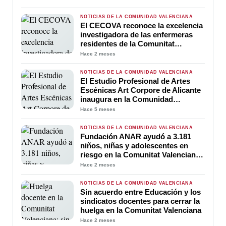
NOTICIAS DE LA COMUNIDAD VALENCIANA
El CECOVA reconoce la excelencia
investigadora de las enfermeras
residentes de la Comunitat
Valenciana con tres premios
Hace 2 meses
NOTICIAS DE LA COMUNIDAD VALENCIANA
El Estudio Profesional de Artes
Escénicas Art Corpore de Alicante
inaugura en la Comunidad
Valenciana los ensayos escénicos
Hace 5 meses
abiertos al público
NOTICIAS DE LA COMUNIDAD VALENCIANA
Fundación ANAR ayudó a 3.181
niños, niñas y adolescentes en
riesgo en la Comunitat Valenciana
durante 2025
Hace 2 meses
NOTICIAS DE LA COMUNIDAD VALENCIANA
Sin acuerdo entre Educación y los
sindicatos docentes para cerrar la
huelga en la Comunitat Valenciana
Hace 2 meses