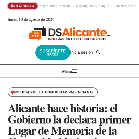
Eclipse solar: caso de
Hay alguien que sigue
Libertad de Reli
EN DIRECTO
lunes, 10 de agosto de 2026
SUSCRÍBETE
Inicia sesión
GRATIS
Menú
›
NOTICIAS DE LA COMUNIDAD VALENCIANA
Alicante hace historia: el
Gobierno la declara primer
Lugar de Memoria de la