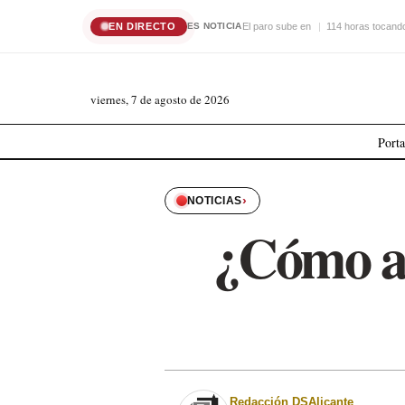
EN DIRECTO
El paro sube en
114 horas tocando
ES NOTICIA
viernes, 7 de agosto de 2026
Port
›
NOTICIAS
¿Cómo a
Redacción DSAlicante