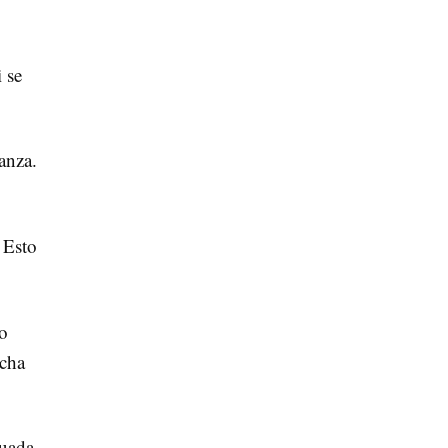
 se
anza.
 Esto
to
echa
cuada