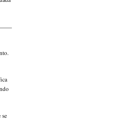
nto.
ica
ando
 se