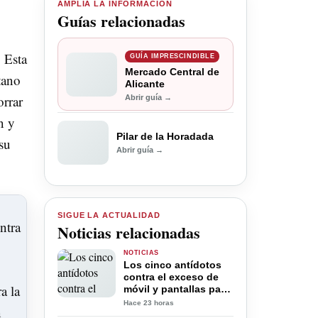
AMPLÍA LA INFORMACIÓN
Guías relacionadas
 Esta
GUÍA IMPRESCINDIBLE
Mercado Central de
tano
Alicante
orrar
Abrir guía →
n y
Pilar de la Horadada
su
Abrir guía →
SIGUE LA ACTUALIDAD
Noticias relacionadas
NOTICIAS
Los cinco antídotos
contra el exceso de
móvil y pantallas para
la desconexión digital
Hace 23 horas
en verano