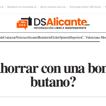
 la
Benidorm se encamina al
Alcoy estrena una vía
Torrevieja ofrece 450 euros
ada
Contactar
Noticias
Alicante
Benidorm
Elche
Opinión
Deportes
C. Valenciana
Me
horrar con una bo
butano?