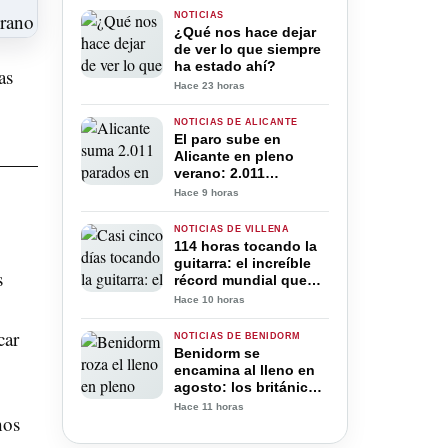
NOTICIAS
¿Qué nos hace dejar
de ver lo que siempre
ha estado ahí?
as
Hace 23 horas
NOTICIAS DE ALICANTE
El paro sube en
Alicante en pleno
verano: 2.011
desempleados más
Hace 9 horas
pese al récord de
trabajadores
NOTICIAS DE VILLENA
114 horas tocando la
guitarra: el increíble
s
récord mundial que
José “El Gran Jota”
Hace 10 horas
intenta conseguir en
Villena
car
NOTICIAS DE BENIDORM
Benidorm se
encamina al lleno en
agosto: los británicos
ya superan a los
Hace 11 horas
hos
españoles en sus
hoteles