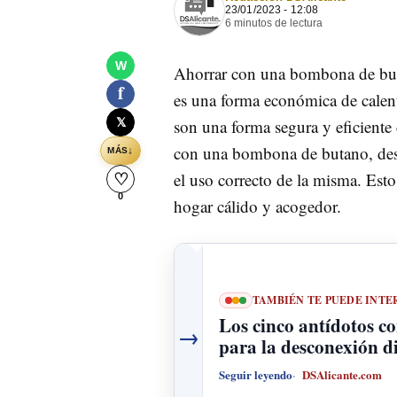
23/01/2023 - 12:08
6 minutos de lectura
W
Ahorrar con una bombona de buta
f
es una forma económica de calent
𝕏
son una forma segura y eficiente 
con una bombona de butano, desd
↓
MÁS
el uso correcto de la misma. Esto
♡
0
hogar cálido y acogedor.
TAMBIÉN TE PUEDE INTE
Los cinco antídotos co
→
para la desconexión di
Seguir leyendo
DSAlicante.com