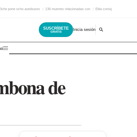
Elche pone ocho autobuses
136 muertes relacionadas con
Elda consigue una nueva
SUSCRÍBETE
Inicia sesión
GRATIS
nú
mbona de