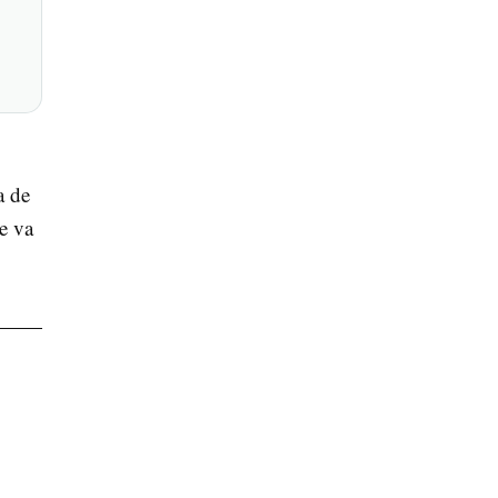
a de
e va