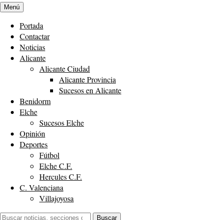
Menú
Portada
Contactar
Noticias
Alicante
Alicante Ciudad
Alicante Provincia
Sucesos en Alicante
Benidorm
Elche
Sucesos Elche
Opinión
Deportes
Fútbol
Elche C.F.
Hercules C.F.
C. Valenciana
Villajoyosa
Buscar:
Buscar