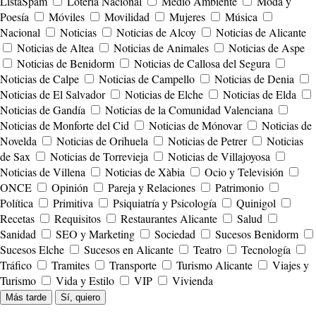
ListaSpam
Lotería Nacional
Medio Ambiente
Moda y
Poesía
Móviles
Movilidad
Mujeres
Música
Nacional
Noticias
Noticias de Alcoy
Noticias de Alicante
Noticias de Altea
Noticias de Animales
Noticias de Aspe
Noticias de Benidorm
Noticias de Callosa del Segura
Noticias de Calpe
Noticias de Campello
Noticias de Denia
Noticias de El Salvador
Noticias de Elche
Noticias de Elda
Noticias de Gandía
Noticias de la Comunidad Valenciana
Noticias de Monforte del Cid
Noticias de Mónovar
Noticias de
Novelda
Noticias de Orihuela
Noticias de Petrer
Noticias
de Sax
Noticias de Torrevieja
Noticias de Villajoyosa
Noticias de Villena
Noticias de Xàbia
Ocio y Televisión
ONCE
Opinión
Pareja y Relaciones
Patrimonio
Política
Primitiva
Psiquiatría y Psicología
Quinigol
Recetas
Requisitos
Restaurantes Alicante
Salud
Sanidad
SEO y Marketing
Sociedad
Sucesos Benidorm
Sucesos Elche
Sucesos en Alicante
Teatro
Tecnología
Tráfico
Tramites
Transporte
Turismo Alicante
Viajes y
Turismo
Vida y Estilo
VIP
Vivienda
Más tarde
Sí, quiero