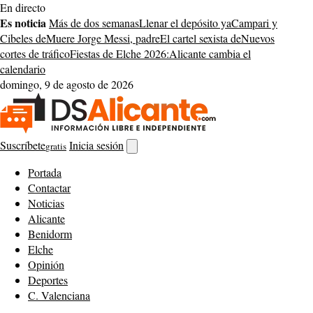
Saltar
En directo
al
Es noticia
Más de dos semanas
Llenar el depósito ya
Campari y
contenido
Cibeles de
Muere Jorge Messi, padre
El cartel sexista de
Nuevos
cortes de tráfico
Fiestas de Elche 2026:
Alicante cambia el
calendario
domingo, 9 de agosto de 2026
Suscríbete
Inicia sesión
gratis
Abrir
buscador
Portada
Contactar
Noticias
Alicante
Benidorm
Elche
Opinión
Deportes
C. Valenciana