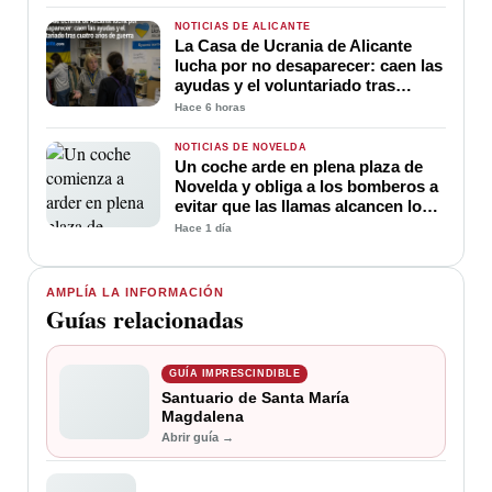
NOTICIAS DE ALICANTE
La Casa de Ucrania de Alicante
lucha por no desaparecer: caen las
ayudas y el voluntariado tras
cuatro años de guerra
Hace 6 horas
NOTICIAS DE NOVELDA
Un coche arde en plena plaza de
Novelda y obliga a los bomberos a
evitar que las llamas alcancen los
edificios
Hace 1 día
AMPLÍA LA INFORMACIÓN
Guías relacionadas
GUÍA IMPRESCINDIBLE
Santuario de Santa María
Magdalena
Abrir guía →