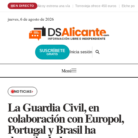
Alcoy estrena una vía
Torrevieja ofrece 450 euros
Elche pon
EN DIRECTO
jueves, 6 de agosto de 2026
SUSCRÍBETE
Inicia sesión
GRATIS
Menú
›
NOTICIAS
La Guardia Civil, en
colaboración con Europol,
Portugal y Brasil ha