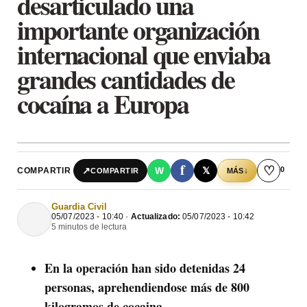
desarticulado una
importante organización
internacional que enviaba
grandes cantidades de
cocaína a Europa
f
♡
0
↗
W
𝕏
COMPARTIR
↓
COMPARTIR
MÁS
Guardia Civil
05/07/2023 - 10:40 ·
Actualizado:
05/07/2023 - 10:42
5 minutos de lectura
En la operación han sido detenidas 24
personas, aprehendiendose más de 800
kilogramos de cocaina