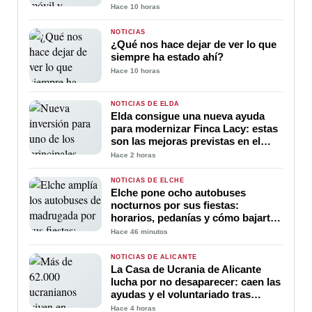
Hace 10 horas
NOTICIAS
¿Qué nos hace dejar de ver lo que
siempre ha estado ahí?
Hace 10 horas
NOTICIAS DE ELDA
Elda consigue una nueva ayuda
para modernizar Finca Lacy: estas
son las mejoras previstas en el
polígono
Hace 2 horas
NOTICIAS DE ELCHE
Elche pone ocho autobuses
nocturnos por sus fiestas:
horarios, pedanías y cómo bajarte
más cerca de casa
Hace 46 minutos
NOTICIAS DE ALICANTE
La Casa de Ucrania de Alicante
lucha por no desaparecer: caen las
ayudas y el voluntariado tras
cuatro años de guerra
Hace 4 horas