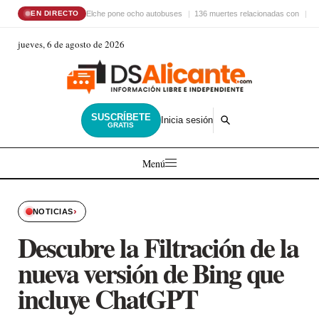
Elche pone ocho autobuses
136 muertes relacionadas con
El
EN DIRECTO
jueves, 6 de agosto de 2026
SUSCRÍBETE
Inicia sesión
GRATIS
Menú
›
NOTICIAS
Descubre la Filtración de la
nueva versión de Bing que
incluye ChatGPT