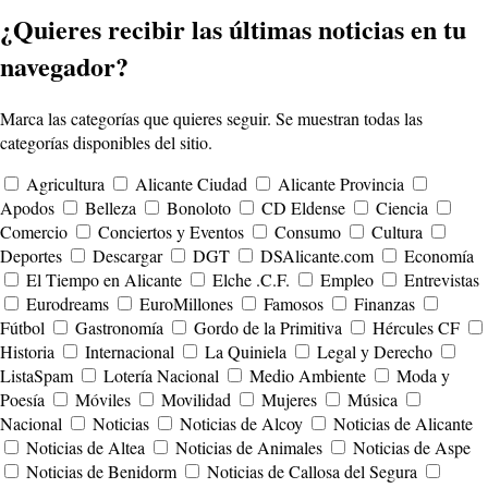
¿Quieres recibir las últimas noticias en tu
navegador?
Marca las categorías que quieres seguir. Se muestran todas las
categorías disponibles del sitio.
Agricultura
Alicante Ciudad
Alicante Provincia
Apodos
Belleza
Bonoloto
CD Eldense
Ciencia
Comercio
Conciertos y Eventos
Consumo
Cultura
Deportes
Descargar
DGT
DSAlicante.com
Economía
El Tiempo en Alicante
Elche .C.F.
Empleo
Entrevistas
Eurodreams
EuroMillones
Famosos
Finanzas
Fútbol
Gastronomía
Gordo de la Primitiva
Hércules CF
Historia
Internacional
La Quiniela
Legal y Derecho
ListaSpam
Lotería Nacional
Medio Ambiente
Moda y
Poesía
Móviles
Movilidad
Mujeres
Música
Nacional
Noticias
Noticias de Alcoy
Noticias de Alicante
Noticias de Altea
Noticias de Animales
Noticias de Aspe
Noticias de Benidorm
Noticias de Callosa del Segura