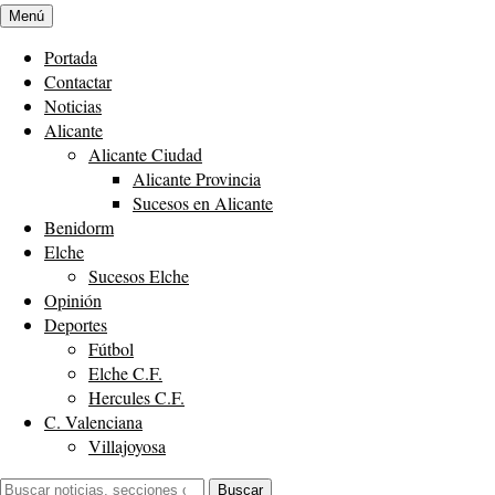
Menú
Portada
Contactar
Noticias
Alicante
Alicante Ciudad
Alicante Provincia
Sucesos en Alicante
Benidorm
Elche
Sucesos Elche
Opinión
Deportes
Fútbol
Elche C.F.
Hercules C.F.
C. Valenciana
Villajoyosa
Buscar:
Buscar