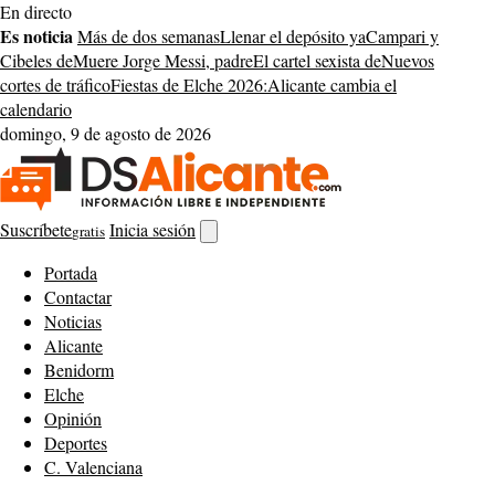
Saltar
En directo
al
Es noticia
Más de dos semanas
Llenar el depósito ya
Campari y
contenido
Cibeles de
Muere Jorge Messi, padre
El cartel sexista de
Nuevos
cortes de tráfico
Fiestas de Elche 2026:
Alicante cambia el
calendario
domingo, 9 de agosto de 2026
Suscríbete
Inicia sesión
gratis
Abrir
buscador
Portada
Contactar
Noticias
Alicante
Benidorm
Elche
Opinión
Deportes
C. Valenciana