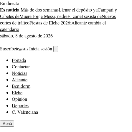
Saltar
En directo
al
Es noticia
Más de dos semanas
Llenar el depósito ya
Campari y
contenido
Cibeles de
Muere Jorge Messi, padre
El cartel sexista de
Nuevos
cortes de tráfico
Fiestas de Elche 2026:
Alicante cambia el
calendario
sábado, 8 de agosto de 2026
Suscríbete
Inicia sesión
gratis
Abrir
buscador
Portada
Contactar
Noticias
Alicante
Benidorm
Elche
Opinión
Deportes
C. Valenciana
Menú