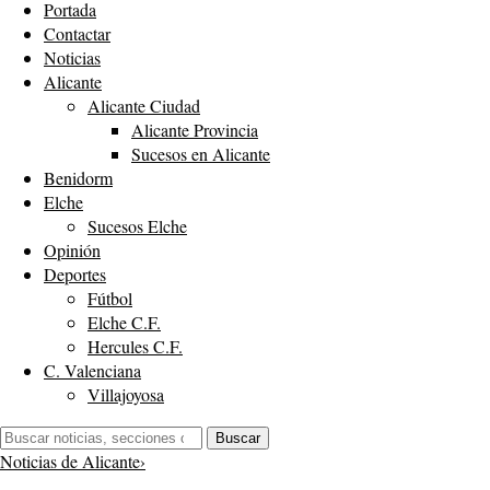
Portada
Contactar
Noticias
Alicante
Alicante Ciudad
Alicante Provincia
Sucesos en Alicante
Benidorm
Elche
Sucesos Elche
Opinión
Deportes
Fútbol
Elche C.F.
Hercules C.F.
C. Valenciana
Villajoyosa
Buscar:
Buscar
Noticias de Alicante
›