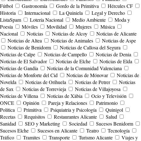
Fútbol
Gastronomía
Gordo de la Primitiva
Hércules CF
Historia
Internacional
La Quiniela
Legal y Derecho
ListaSpam
Lotería Nacional
Medio Ambiente
Moda y
Poesía
Móviles
Movilidad
Mujeres
Música
Nacional
Noticias
Noticias de Alcoy
Noticias de Alicante
Noticias de Altea
Noticias de Animales
Noticias de Aspe
Noticias de Benidorm
Noticias de Callosa del Segura
Noticias de Calpe
Noticias de Campello
Noticias de Denia
Noticias de El Salvador
Noticias de Elche
Noticias de Elda
Noticias de Gandía
Noticias de la Comunidad Valenciana
Noticias de Monforte del Cid
Noticias de Mónovar
Noticias de
Novelda
Noticias de Orihuela
Noticias de Petrer
Noticias
de Sax
Noticias de Torrevieja
Noticias de Villajoyosa
Noticias de Villena
Noticias de Xàbia
Ocio y Televisión
ONCE
Opinión
Pareja y Relaciones
Patrimonio
Política
Primitiva
Psiquiatría y Psicología
Quinigol
Recetas
Requisitos
Restaurantes Alicante
Salud
Sanidad
SEO y Marketing
Sociedad
Sucesos Benidorm
Sucesos Elche
Sucesos en Alicante
Teatro
Tecnología
Tráfico
Tramites
Transporte
Turismo Alicante
Viajes y