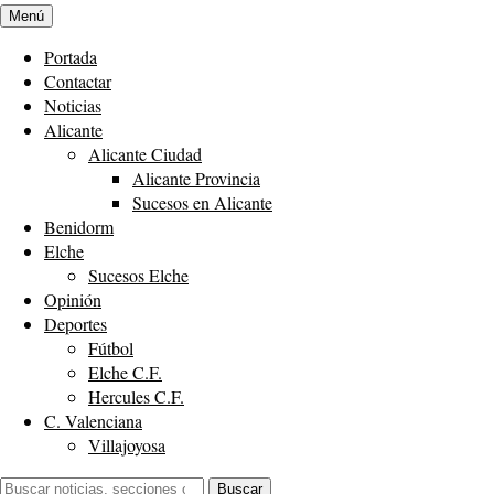
Menú
Portada
Contactar
Noticias
Alicante
Alicante Ciudad
Alicante Provincia
Sucesos en Alicante
Benidorm
Elche
Sucesos Elche
Opinión
Deportes
Fútbol
Elche C.F.
Hercules C.F.
C. Valenciana
Villajoyosa
Buscar:
Buscar