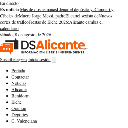
Saltar
En directo
al
Es noticia
Más de dos semanas
Llenar el depósito ya
Campari y
contenido
Cibeles de
Muere Jorge Messi, padre
El cartel sexista de
Nuevos
cortes de tráfico
Fiestas de Elche 2026:
Alicante cambia el
calendario
sábado, 8 de agosto de 2026
Suscríbete
Inicia sesión
gratis
Abrir
buscador
Portada
Contactar
Noticias
Alicante
Benidorm
Elche
Opinión
Deportes
C. Valenciana