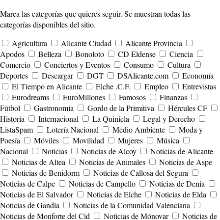
Marca las categorías que quieres seguir. Se muestran todas las
categorías disponibles del sitio.
Agricultura
Alicante Ciudad
Alicante Provincia
Apodos
Belleza
Bonoloto
CD Eldense
Ciencia
Comercio
Conciertos y Eventos
Consumo
Cultura
Deportes
Descargar
DGT
DSAlicante.com
Economía
El Tiempo en Alicante
Elche .C.F.
Empleo
Entrevistas
Eurodreams
EuroMillones
Famosos
Finanzas
Fútbol
Gastronomía
Gordo de la Primitiva
Hércules CF
Historia
Internacional
La Quiniela
Legal y Derecho
ListaSpam
Lotería Nacional
Medio Ambiente
Moda y
Poesía
Móviles
Movilidad
Mujeres
Música
Nacional
Noticias
Noticias de Alcoy
Noticias de Alicante
Noticias de Altea
Noticias de Animales
Noticias de Aspe
Noticias de Benidorm
Noticias de Callosa del Segura
Noticias de Calpe
Noticias de Campello
Noticias de Denia
Noticias de El Salvador
Noticias de Elche
Noticias de Elda
Noticias de Gandía
Noticias de la Comunidad Valenciana
Noticias de Monforte del Cid
Noticias de Mónovar
Noticias de