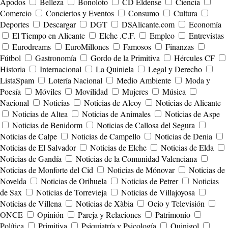
Apodos
Belleza
Bonoloto
CD Eldense
Ciencia
Comercio
Conciertos y Eventos
Consumo
Cultura
Deportes
Descargar
DGT
DSAlicante.com
Economía
El Tiempo en Alicante
Elche .C.F.
Empleo
Entrevistas
Eurodreams
EuroMillones
Famosos
Finanzas
Fútbol
Gastronomía
Gordo de la Primitiva
Hércules CF
Historia
Internacional
La Quiniela
Legal y Derecho
ListaSpam
Lotería Nacional
Medio Ambiente
Moda y
Poesía
Móviles
Movilidad
Mujeres
Música
Nacional
Noticias
Noticias de Alcoy
Noticias de Alicante
Noticias de Altea
Noticias de Animales
Noticias de Aspe
Noticias de Benidorm
Noticias de Callosa del Segura
Noticias de Calpe
Noticias de Campello
Noticias de Denia
Noticias de El Salvador
Noticias de Elche
Noticias de Elda
Noticias de Gandía
Noticias de la Comunidad Valenciana
Noticias de Monforte del Cid
Noticias de Mónovar
Noticias de
Novelda
Noticias de Orihuela
Noticias de Petrer
Noticias
de Sax
Noticias de Torrevieja
Noticias de Villajoyosa
Noticias de Villena
Noticias de Xàbia
Ocio y Televisión
ONCE
Opinión
Pareja y Relaciones
Patrimonio
Política
Primitiva
Psiquiatría y Psicología
Quinigol