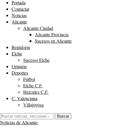
Portada
Contactar
Noticias
Alicante
Alicante Ciudad
Alicante Provincia
Sucesos en Alicante
Benidorm
Elche
Sucesos Elche
Opinión
Deportes
Fútbol
Elche C.F.
Hercules C.F.
C. Valenciana
Villajoyosa
Buscar:
Buscar
Noticias de Alicante
›