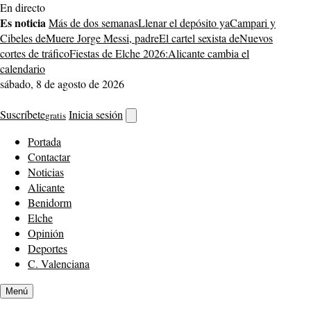
Saltar
En directo
al
Es noticia
Más de dos semanas
Llenar el depósito ya
Campari y
contenido
Cibeles de
Muere Jorge Messi, padre
El cartel sexista de
Nuevos
cortes de tráfico
Fiestas de Elche 2026:
Alicante cambia el
calendario
sábado, 8 de agosto de 2026
Suscríbete
Inicia sesión
gratis
Abrir
buscador
Portada
Contactar
Noticias
Alicante
Benidorm
Elche
Opinión
Deportes
C. Valenciana
Menú