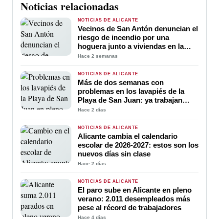
Noticias relacionadas
NOTICIAS DE ALICANTE
Vecinos de San Antón denuncian el
riesgo de incendio por una
hoguera junto a viviendas en la
calle Peligros
Hace 2 semanas
NOTICIAS DE ALICANTE
Más de dos semanas con
problemas en los lavapiés de la
Playa de San Juan: ya trabajan
para soluciona
Hace 2 días
NOTICIAS DE ALICANTE
Alicante cambia el calendario
escolar de 2026-2027: estos son los
nuevos días sin clase
Hace 2 días
NOTICIAS DE ALICANTE
El paro sube en Alicante en pleno
verano: 2.011 desempleados más
pese al récord de trabajadores
Hace 4 días