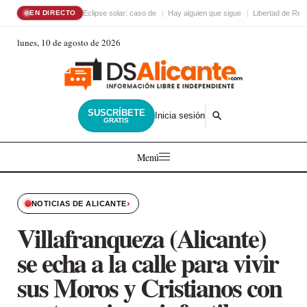
Eclipse solar: caso de
Hay alguien que sigue
Libertad de Reli
EN DIRECTO
lunes, 10 de agosto de 2026
SUSCRÍBETE
Inicia sesión
GRATIS
Menú
›
NOTICIAS DE ALICANTE
Villafranqueza (Alicante)
se echa a la calle para vivir
sus Moros y Cristianos con