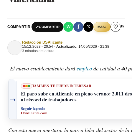
f
♡
15
↗
W
𝕏
COMPARTIR
↓
COMPARTIR
MÁS
Redacción DSAlicante
15/12/2023 - 20:54 ·
Actualizado:
14/05/2026 - 21:38
3 minutos de lectura
El nuevo establecimiento dará
empleo
de calidad a 40 p
TAMBIÉN TE PUEDE INTERESAR
El paro sube en Alicante en pleno verano: 2.011 d
→
al récord de trabajadores
Seguir leyendo
DSAlicante.com
Con esta nueva apertura, la marca líder del sector de la