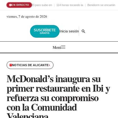
El paro sube en
114 horas tocando la
Benidorm se encamina 
EN DIRECTO
viernes, 7 de agosto de 2026
SUSCRÍBETE
Inicia sesión
GRATIS
Menú
›
NOTICIAS DE ALICANTE
McDonald’s inaugura su
primer restaurante en Ibi y
refuerza su compromiso
con la Comunidad
Valenciana