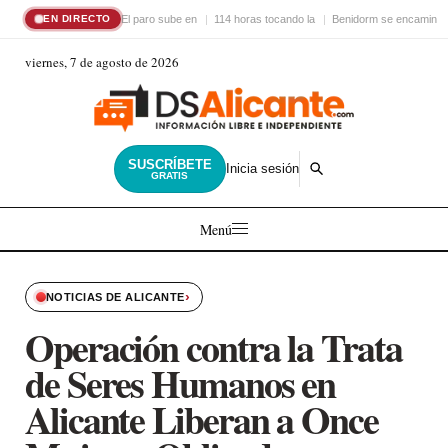
El paro sube en
114 horas tocando la
Benidorm se encamina 
EN DIRECTO
viernes, 7 de agosto de 2026
SUSCRÍBETE
Inicia sesión
GRATIS
Menú
›
NOTICIAS DE ALICANTE
Operación contra la Trata
de Seres Humanos en
Alicante Liberan a Once