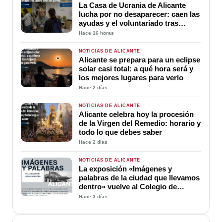
La Casa de Ucrania de Alicante
lucha por no desaparecer: caen las
ayudas y el voluntariado tras
cuatro años de guerra
Hace 16 horas
NOTICIAS DE ALICANTE
Alicante se prepara para un eclipse
solar casi total: a qué hora será y
los mejores lugares para verlo
Hace 2 días
NOTICIAS DE ALICANTE
Alicante celebra hoy la procesión
de la Virgen del Remedio: horario y
todo lo que debes saber
Hace 2 días
NOTICIAS DE ALICANTE
La exposición «Imágenes y
palabras de la ciudad que llevamos
dentro» vuelve al Colegio de
Médicos de Alicante
Hace 3 días