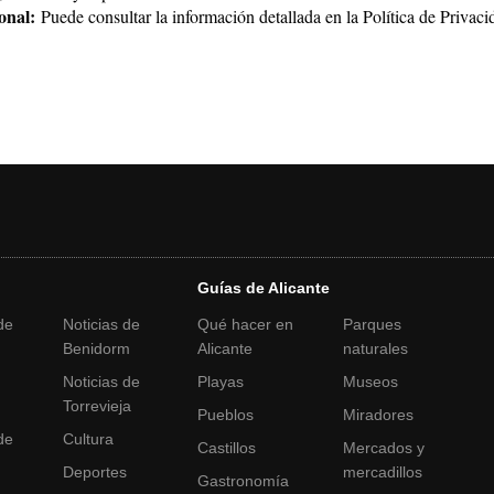
onal:
Puede consultar la información detallada en la
Política de Privaci
Guías de Alicante
de
Noticias de
Qué hacer en
Parques
Benidorm
Alicante
naturales
Noticias de
Playas
Museos
a
Torrevieja
Pueblos
Miradores
de
Cultura
Castillos
Mercados y
Deportes
mercadillos
Gastronomía