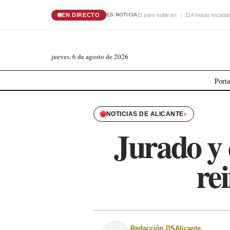
EN DIRECTO
El paro sube en
114 horas tocando
ES NOTICIA
jueves, 6 de agosto de 2026
Port
›
NOTICIAS DE ALICANTE
Jurado y 
re
Redacción DSAlicante