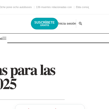
Elche pone ocho autobuses
136 muertes relacionadas con
Elda consigue una nueva
SUSCRÍBETE
Inicia sesión
GRATIS
nú
s para las
025