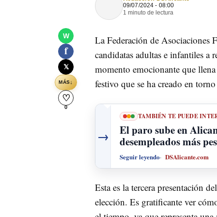
09/07/2024 - 08:00
1 minuto de lectura
W
La Federación de Asociaciones Fe
f
candidatas adultas e infantiles a 
𝕏
momento emocionante que llena de
festivo que se ha creado en torno 
↓
MÁS
♡
0
TAMBIÉN TE PUEDE INTE
El paro sube en Alican
→
desempleados más pese
Seguir leyendo
DSAlicante.com
Esta es la tercera presentación d
elección. Es gratificante ver cóm
el tiempo, ya que representa una 