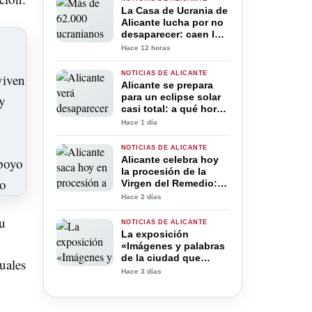
La Casa de Ucrania de
Alicante lucha por no
desaparecer: caen las
ayudas y el
Hace 12 horas
voluntariado tras
cuatro años de guerra
NOTICIAS DE ALICANTE
Alicante se prepara
para un eclipse solar
casi total: a qué hora
será y los mejores
Hace 1 día
lugares para verlo
NOTICIAS DE ALICANTE
Alicante celebra hoy
la procesión de la
Virgen del Remedio:
horario y todo lo que
Hace 2 días
debes saber
su
NOTICIAS DE ALICANTE
La exposición
«Imágenes y palabras
de la ciudad que
tuales
llevamos dentro»
Hace 3 días
vuelve al Colegio de
Médicos de Alicante