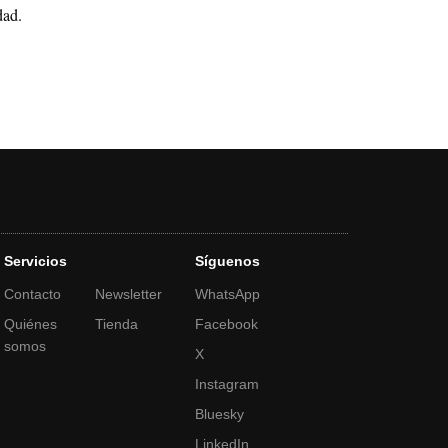
dad
.
Servicios
Síguenos
Contacto
Newsletter
WhatsApp
Quiénes
Tienda
Facebook
somos
X
Instagram
Bluesky
LinkedIn