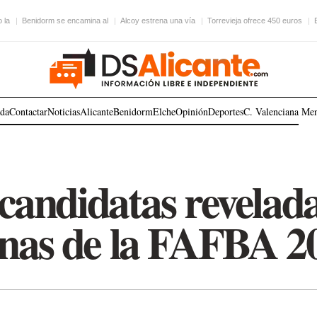
 la
Benidorm se encamina al
Alcoy estrena una vía
Torrevieja ofrece 450 euros
ada
Contactar
Noticias
Alicante
Benidorm
Elche
Opinión
Deportes
C. Valenciana
Me
candidatas revelada
inas de la FAFBA 2