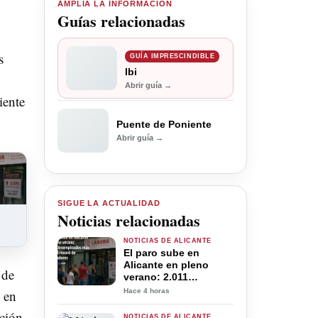
AMPLÍA LA INFORMACIÓN
Guías relacionadas
s
GUÍA IMPRESCINDIBLE
Ibi
Abrir guía →
iente
Puente de Poniente
Abrir guía →
SIGUE LA ACTUALIDAD
Noticias relacionadas
NOTICIAS DE ALICANTE
El paro sube en
Alicante en pleno
 de
verano: 2.011
desempleados más
e en
Hace 4 horas
pese al récord de
trabajadores
ción.
NOTICIAS DE ALICANTE